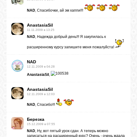
NAD
, Спасибочки, ай эм хаппи!!!
AnastasiaSil
11.11.2009 в 13:25
NAD
, Надежда добрый день!!! Я закупилась к
расширенному курсу запишите меня пожалуйста!
NAD
12.11.2009 в 04:28
AnastasiaSil
,
AnastasiaSil
12.11.2009 в 12:03
NAD
, Спасибо!!!
Березка
15.12.2009 в 07:55
NAD
, Ну, вот пятый урок сдан. А теперь можно
записаться на расширенный курс? Очень - очень ждала