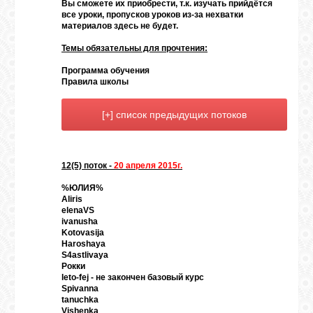
Вы сможете их приобрести, т.к. изучать прийдётся
все уроки, пропусков уроков из-за нехватки
материалов здесь не будет.
ГАЛЕРЕЯ
Темы обязательны для прочтения:
Программа обучения
ШКОЛА
Правила школы
ДЕКУПАЖА
ОТЗЫВЫ
УЧЕНИКОВ
12(5) поток -
20 апреля 2015г.
%ЮЛИЯ%
МАГАЗИН
Aliris
elenaVS
ivanusha
Kotovasija
FAQ
Haroshaya
S4astlivaya
Рокки
leto-fej - не закончен базовый курс
СВЯЗЬ
Spivanna
tanuchka
Vishenka