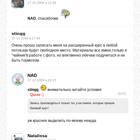
17.10.2009 в 12:46
NAD
, спасибочки
stingg
17.10.2009 в 17:44
Очень прошу записать меня на расширенный курс в любой
поток,как будет свободное место. Материалы все имею,только я
"чайник"в работе с фото, но влятвенно обечаю подучиться и не
быть тормозом.
NAD
17.10.2009 в 18:15
stingg
,
внимательно читайте условия
NAD
Quote
(
)
Запись производиться только тех участников, которые прошли
базовый курс!
уж краснее выделить по-моему некуда
Natalissa