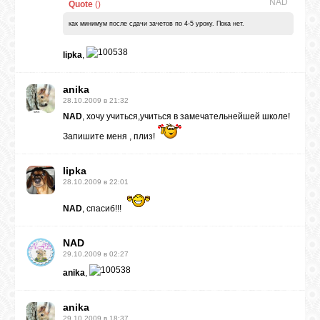
NAD
Quote
(
)
как минимум после сдачи зачетов по 4-5 уроку. Пока нет.
lipka
,
anika
28.10.2009 в 21:32
NAD
, хочу учиться,учиться в замечательнейшей школе!
Запишите меня , плиз!
lipka
28.10.2009 в 22:01
NAD
, спасиб!!!
NAD
29.10.2009 в 02:27
anika
,
anika
29.10.2009 в 18:37