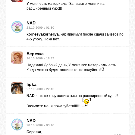
У меня есть материалы! Запишите меня и на
расширенный курс!!!
NAD
23.10.2009 в 01:30
korneevakorneliya
, как минимум после сдачи зачетов по
4-5 уроку. Пока нет.
Березка
26.10.2009 в 18:37
Надежда! Добрый день, У меня все материалы есть.
Когда можно будет, запишите, пожалуйста!!Й
lipka
27.10.2009 в 22:43
NAD
, я тоже хочу записаться на расширенный курс!!!
Возьмите меня пожалуйста!!!!!!!!
NAD
28.10.2009 в 03:10
Березка
,