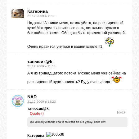
Катерина
21.12.2009 в 11:30
Надюша! Запиши меня, пожалуйста, на расширенный
курс! Материалы почти все есть, остальное куплю в
ближайшее время. Обещаю быть прилежной ученицей.
Очень нравится учиться в вашей школе!!!1
танюсик@k
21.12.2009 в 11:58
А я из тринадцатого потока. Можно меня уже сейчас на
расширенный курс записать? Буду очень рада
NAD
21.12.2009 в 13:23
танюсик@k
,
NAD
Quote
(
)
как минимум после сдачи зачетов по 4-5 уроку. Пока нет.
Катерина
,