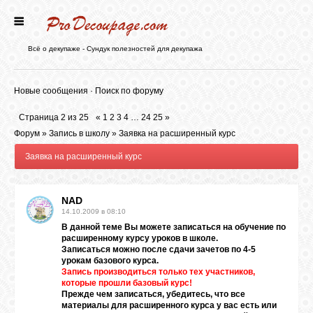
ГЛАВНАЯ
Всё о декупаже - Сундук полезностей для декупажа
НОВОСТИ
Новые сообщения
·
Поиск по форуму
Страница
2
из
25
«
1
2
3
4
…
24
25
»
БЛОГ
Форум
»
Запись в школу
»
Заявка на расширенный курс
Заявка на расширенный курс
ФОРУМ
NAD
14.10.2009 в 08:10
СТАТЬИ
В данной теме Вы можете записаться на обучение по
расширенному курсу уроков в школе.
Записаться можно после сдачи зачетов по 4-5
КАРТИНКИ
урокам базового курса.
Запись производиться только тех участников,
которые прошли базовый курс!
Прежде чем записаться, убедитесь, что все
ВИДЕО
материалы для расширенного курса у вас есть или