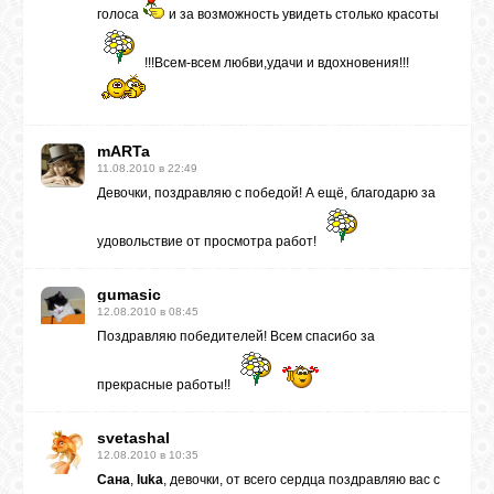
голоса
и за возможность увидеть столько красоты
!!!Всем-всем любви,удачи и вдохновения!!!
mARTa
11.08.2010 в 22:49
Девочки, поздравляю с победой! А ещё, благодарю за
удовольствие от просмотра работ!
gumasic
12.08.2010 в 08:45
Поздравляю победителей! Всем спасибо за
прекрасные работы!!
svetashal
12.08.2010 в 10:35
Сана
,
luka
, девочки, от всего сердца поздравляю вас с