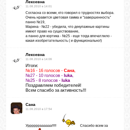
Лексевна
11.08.2010 в 14:01
Согласна со всеми, кто говорил о трудностях выбора.
Очень нравится цветовая гамма и "завершенность"
панно №19,
Марина - №22 - убедила, что декупажные картины
имеют право на существование,
а панно для кортика - №25 - еще тогда впечатлило -
какая изобретательность ( и функционально!)
Лексевна
11.08.2010 в 14:06
Итоги:
№16 - 16 голосов -
Сана
,
№27 - 10 голосов -
luka
,
№25 - 8 голосов -
luka
Поздравляем победителей!
Всем спасибо за активность!!!
Сана
11.08.2010 в 17:54
Урррррраааааа!!!!!
Спасибо всем за