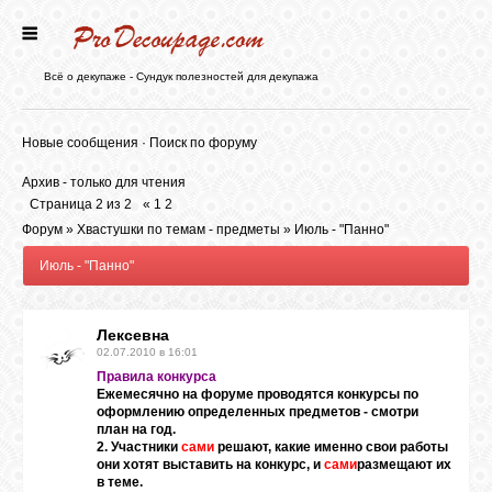
ГЛАВНАЯ
Всё о декупаже - Сундук полезностей для декупажа
НОВОСТИ
Новые сообщения
·
Поиск по форуму
Архив - только для чтения
БЛОГ
Страница
2
из
2
«
1
2
Форум
»
Хвастушки по темам - предметы
»
Июль - "Панно"
Июль - "Панно"
ФОРУМ
Лексевна
СТАТЬИ
02.07.2010 в 16:01
Правила конкурса
Ежемесячно на форуме проводятся конкурсы по
КАРТИНКИ
оформлению определенных предметов - смотри
план на год.
2. Участники
сами
решают, какие именно свои работы
они хотят выставить на конкурс, и
сами
размещают их
ВИДЕО
в теме.