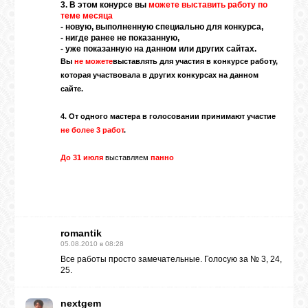
3. В этом конурсе вы
можете выставить работу по
теме месяца
- новую, выполненную специально для конкурса,
ГАЛЕРЕЯ
- нигде ранее не показанную,
- уже показанную на данном или других сайтах.
Вы
не можете
выставлять для участия в конкурсе работу,
которая участвовала в других конкурсах на данном
ШКОЛА
ДЕКУПАЖА
сайте.
4. От одного мастера в голосовании принимают участие
не более 3 работ
.
ОТЗЫВЫ
УЧЕНИКОВ
До 31 июля
выставляем
панно
МАГАЗИН
FAQ
romantik
05.08.2010 в 08:28
Все работы просто замечательные. Голосую за № 3, 24,
25.
СВЯЗЬ
nextgem