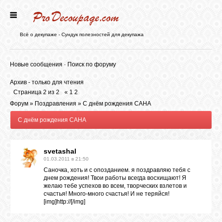
ГЛАВНАЯ
Всё о декупаже - Сундук полезностей для декупажа
НОВОСТИ
Новые сообщения
·
Поиск по форуму
Архив - только для чтения
БЛОГ
Страница
2
из
2
«
1
2
Форум
»
Поздравления
»
С днём рождения САНА
С днём рождения САНА
ФОРУМ
svetashal
СТАТЬИ
01.03.2011 в 21:50
Саночка, хоть и с опозданием. я поздравляю тебя с
днем рождения! Твои работы всегда восхищают! Я
КАРТИНКИ
желаю тебе успехов во всем, творческих взлетов и
счастья! Много-много счастья! И не теряйся!
[img]http://
[/img]
ВИДЕО