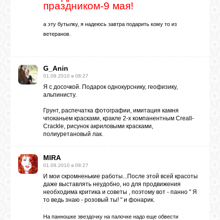
праздником-9 мая!
ГАЛЕРЕЯ
а эту бутылку, я надеюсь завтра подарить кому то из
ветеранов.
ШКОЛА
ДЕКУПАЖА
G_Anin
01.09.2010 в 08:27
Я с досочкой. Подарок однокурснику, геофизику,
ОТЗЫВЫ
альпинисту.
УЧЕНИКОВ
Грунт, распечатка фотографии, имитация камня
чпоканьем красками, кракле 2-х компанентным Сreall-
Сrackle, рисунок акриловыми красками,
МАГАЗИН
полиуретановый лак.
MIRA
FAQ
01.09.2010 в 08:27
И мои скромненькие работы...После этой всей красоты
даже выставлять неудобно, но для продвижения
необходима критика и советы , поэтому вот - панно " Я
СВЯЗЬ
то ведь знаю - розовый ты! " и фонарик.
На панношке звездочку на палочке надо еще обвести