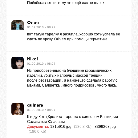
Поблёскивает, потому что ещё лак не высох
Флоя
01.09.2010 в 08:27
вот такую тарелку я разбила, хорошо хоть успела ее
сдать по уроку. Объем при помощи герметика.
Nikol
01.09.2010 в 08:27
Из приобретенных на блошинке кераммических
изделий, убитых напрочь с массой трещин ,
после реставрации , я наконецто сделала работу с
маками. Салфетка , много подрисовки , много лака.
gulnara
01.09.2010 в 08:27
К году Кота,Кролика
тарелка с символом Башкирии
Салаватом Юлаевым
Документы:
1815916.jpg
(136.3 Kb)
·
8399263.jpg
(186.0 Kb)