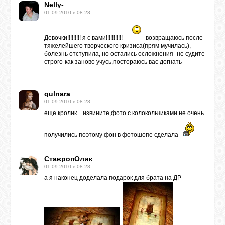
Nelly-
01.09.2010 в 08:28
Девочки!!!!!!!!! я с вами!!!!!!!!!!!
возвращаюсь после
тяжелейшего творческого кризиса(прям мучилась),
болезнь отступила, но остались осложнения- не судите
строго-как заново учусь,постораюсь вас догнать
gulnara
01.09.2010 в 08:28
еще кролик
извините,фото с колокольчиками не очень
получились поэтому фон в фотошопе сделала
СтавропОлик
01.09.2010 в 08:28
а я наконец доделала подарок для брата на ДР