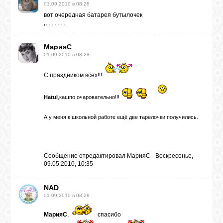
01.09.2010 в 08:28
вот очередная батарея бутылочек
,
,
,
,
,
,
,
,
МарияС
01.09.2010 в 08:28
С праздником всех!!!
Hatul
,кашпо очаровательно!!!
А у меня к школьной работе ещё две тарелочки получились.
Сообщение отредактировал
МарияС
-
Воскресенье,
09.05.2010, 10:35
NAD
01.09.2010 в 08:28
МарияС
,
спасибо