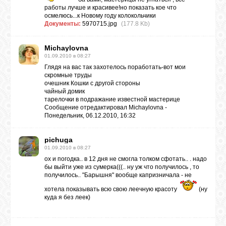
работы лучше и красивее!но показать кое что
осмелюсь...к Новому году колокольчики
Документы:
5970715.jpg
(177.8 Kb)
Michaylovna
01.09.2010 в 08:27
Глядя на вас так захотелось поработать-вот мои
скромные труды
очешник Кошки
с другой стороны
чайный домик
тарелочки в подражание известной мастерице
Сообщение отредактировал
Michaylovna
-
Понедельник, 06.12.2010, 16:32
pichuga
01.09.2010 в 08:27
ох и погодка.. в 12 дня не смогла толком сфотать.. . надо
бы выйти уже из сумерка(((.. ну уж что получилось , то
получилось.. "Барышня" вообще капризничала - не
хотела показывать всю свою леечную красоту
(ну
куда я без леек)