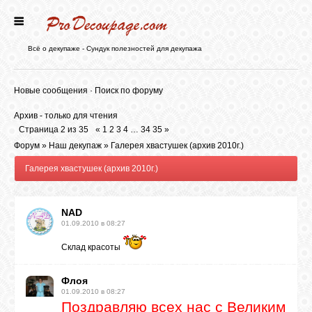
ГЛАВНАЯ
Всё о декупаже - Сундук полезностей для декупажа
НОВОСТИ
Новые сообщения
·
Поиск по форуму
Архив - только для чтения
БЛОГ
Страница
2
из
35
«
1
2
3
4
…
34
35
»
Форум
»
Наш декупаж
»
Галерея хвастушек (архив 2010г.)
Галерея хвастушек (архив 2010г.)
ФОРУМ
NAD
СТАТЬИ
01.09.2010 в 08:27
Склад красоты
КАРТИНКИ
Флоя
01.09.2010 в 08:27
ВИДЕО
Поздравляю всех нас с Великим