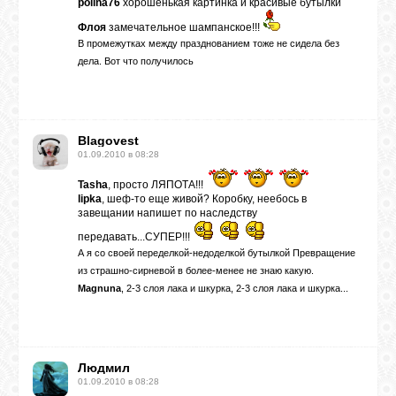
polina76
хорошенькая картинка и красивые бутылки
Флоя
замечательное шампанское!!!
В промежутках между празднованием тоже не сидела без
дела. Вот что получилось
Blagovest
01.09.2010 в 08:28
Tasha
, просто ЛЯПОТА!!!
lipka
, шеф-то еще живой? Коробку, неебось в
завещании напишет по наследству
передавать...СУПЕР!!!
А я со своей переделкой-недоделкой бутылкой Превращение
из страшно-сирневой в более-менее не знаю какую.
Magnuna
, 2-3 слоя лака и шкурка, 2-3 слоя лака и шкурка...
Людмил
01.09.2010 в 08:28