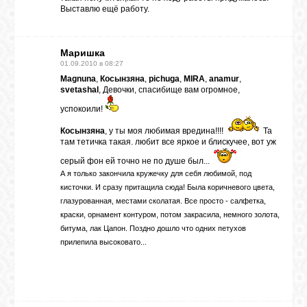
Выставлю ещё работу.
Маришка
01.09.2010 в 08:27
Magnuna
,
Косынзяна
,
pichuga
,
MIRA
,
anamur
,
svetashal
, Девочки, спасибище вам огромное,
успокоили!
Косынзяна
, у ты моя любимая вредина!!!!
Та
там тетичка такая. любит все яркое и блискучее, вот уж
серый фон ей точно не по душе был...
А я только закончила кружечку для себя любимой, под
кисточки. И сразу притащила сюда! Была коричневого цвета,
глазурованная, местами сколатая. Все просто - салфетка,
краски, орнамент контуром, потом закрасила, немного золота,
битума, лак Цапон. Поздно дошло что одних петухов
прилепила высоковато...