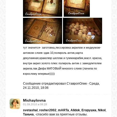
тут значится- заготовка,лессировка акрилом и медиумом-
антиком слоев эдак 10,полироль антик,карта
декупажная,кракелюр шеллак и гуммиарабик,масл. краска,
внутри акрил золото плюс полироль антик с замедлителем
акрила.лак Дюфа МАТОВЫЙ мнооого слоев (лачила по
взрослому впервые)))))
Сообщение отредактировал
СтавропОлик
-
Среда,
24.11.2010, 18:06
Michaylovna
01.09.2010 в 08:28
svetashal
,
rosher2002
,
mARTa
,
Alldok
,
Егорушка
,
Nikol
,
Таньча
, -спасибо вам за приятные отзывы.