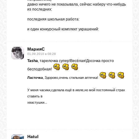
давно ничего не показывала, сейчас наберу что-нибудь
из последних:
последняя школьная работа:
и один конкурсный комплект украшений:
МарияС
01.09.2010 в 08:28
Tasha
, тарелочка супер!Весёлая!Досочка просто
бесподобная!
Ласточка
, Здорово,очень стильная аптечка!
У меня часики,сделала ещё в июле,но мой постоянный страх
ставить в
хвастушки...
Hatul