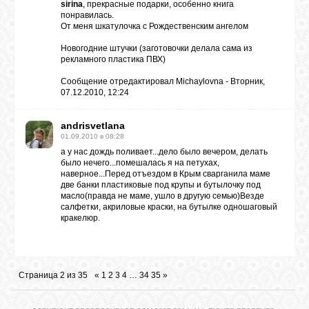
sirina
, прекрасные подарки, особенно книга
понравилась.
От меня шкатулочка с Рождественским ангелом
Новогодние штучки (заготовочки делала сама из
рекламного пластика ПВХ)
Сообщение отредактировал
Michaylovna
-
Вторник,
07.12.2010, 12:24
andrisvetlana
01.09.2010 в 08:28
а у нас дождь поливает...дело было вечером, делать
было нечего...помешалась я на петухах,
наверное...Перед отъездом в Крым сварганила маме
две банки пластиковые под крупы и бутылочку под
масло(правда не маме, ушло в другую семью)Везде
салфетки, акриловые краски, на бутылке одношаговый
кракелюр.
Страница
2
из
35
«
1
2
3
4
…
34
35
»