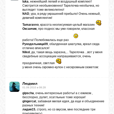
luka
, нежнейший легкий и воздушный комплект!
Смотрится необыкновенно! Тарелочка-необычна, но
выглядит тоже великолепно!
NAD
, ура, в ряду украшений прибыло! Очень нежный,
девичий комплектик!
Tamaravvo
, красота неописуемая-целый магазин
Оксанчик
, про поднос мы уже говорили, классная
работа! Полюбовалась еще раз
Рукодельница09
, обалденная шкатулка, креал сюда
отлично вписался!
Nikol
, да, такая вещь заразна,... Тарелочка ...вот у меня
свадебные ассоциации напрашиваются, очень
праздничная, светлая
у меня очень скромно-кулон c нескромным сюжетом:
Людмил
01.09.2010 в 08:28
gipscha
, очень интересные работы! а с ежиком ,
бесспорно, рулит, осатльные тоже хороши!
gingercat
, забавная милая идея, да еще и объединение
разных техник!
лидия15
, строго, но со вкусом, мне последние три
понравились)