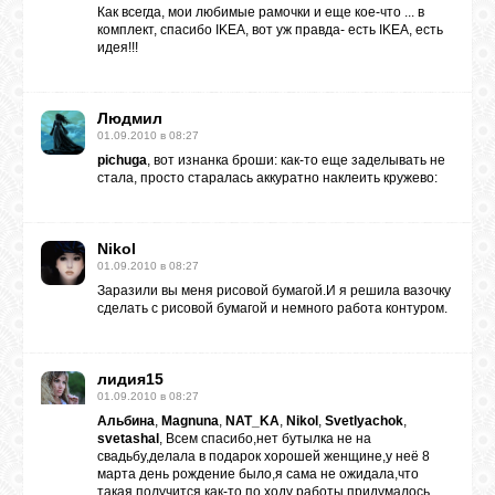
Как всегда, мои любимые рамочки и еще кое-что ... в
комплект, спасибо IKEA, вот уж правда- есть IKEA, есть
идея!!!
Людмил
01.09.2010 в 08:27
pichuga
, вот изнанка броши: как-то еще заделывать не
стала, просто старалась аккуратно наклеить кружево:
Nikol
01.09.2010 в 08:27
Заразили вы меня рисовой бумагой.И я решила вазочку
сделать с рисовой бумагой и немного работа контуром.
лидия15
01.09.2010 в 08:27
Альбина
,
Magnuna
,
NAT_KA
,
Nikol
,
Svetlyachok
,
svetashal
, Всем спасибо,нет бутылка не на
свадьбу,делала в подарок хорошей женщине,у неё 8
марта день рождение было,я сама не ожидала,что
такая получится,как-то по ходу работы придумалось.