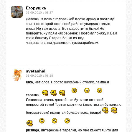
Егорушка
01.09.2010 в 08:27
Девочки, я пока с головенкой плохо дружу и поэтому
зачет по старой школьной работе увидела только
вчера.Не там искала! Вот радости-то было! Не
поверите, ну прям как ребенок! Поэтому покажу и Вам
свою баночку.Старая банка из-под
чая,распечатки,кракелюр с гуммиарабиком.
svetashal
01.09.2010 в 08:28
luka
, нет слов. Просто шикарный столик, лампа и
тарелки!
Лексевна
, очень достойные бутылки по такой
непростой теме! Третья картинка (золотистая бутылка с
богоматерью) нравится больше всех. Браво!
pichuga
, интересные тарелки, но мне кажется, что для