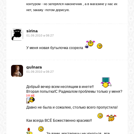
ВХОД
контуром - но затерялся наконечник , а в магазине у нас их
нет, закажу -потом дорисую.
sirina
01.09.2010 в 08:27
RSS
У меня новая бутылочка созрела
VK
gulnara
01.09.2010 в 08:27
FACEBOOK
Добрый вечер всем неспящим в инете!!
Вторая попытка!С Радикалом проблемы только у меня?
YOUTUBE
Давно не была и сожалею, столько всего пропустила!
PINTEREST
Как всегда ВСЁ Божественно красиво!!
За вами, мастерицы не угнаться , все