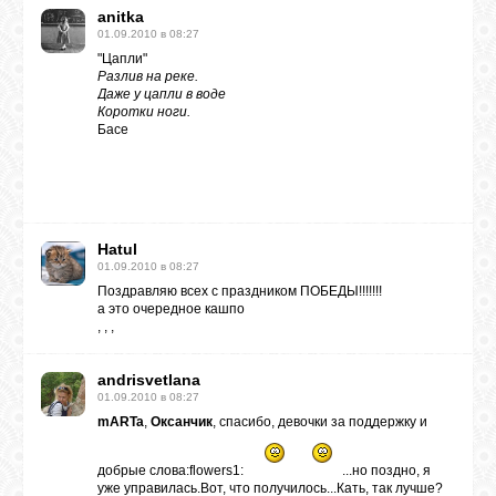
anitka
01.09.2010 в 08:27
"Цапли"
Разлив на реке.
Даже у цапли в воде
Коротки ноги.
Басе
Hatul
01.09.2010 в 08:27
Поздравляю всех с праздником ПОБЕДЫ!!!!!!!
а это очередное кашпо
,
,
,
andrisvetlana
01.09.2010 в 08:27
mARTa
,
Оксанчик
, спасибо, девочки за поддержку и
добрые слова:flowers1:
...но поздно, я
уже управилась.Вот, что получилось...Кать, так лучше?