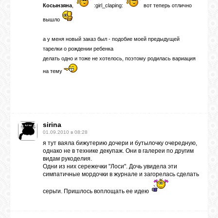
Косынзяна
,
:girl_claping:
вот теперь отлично
вышло
а у меня новый заказ был - подобие моей предыдущей
тарелки о рождении ребенка
делать одно и тоже не хотелось, поэтому родилась вариация
на тему
sirina
01.09.2010 в 08:28
я тут ваяла бижутерию дочери и бутылочку очередную,
однако не в технике декупаж. Они в галереи по другим
видам рукоделия.
Одни из них сережечки "Лоси". Дочь увидела эти
симпатичные мордочки в журнале и загорелась сделать
серьги. Пришлось воплощать ее идею