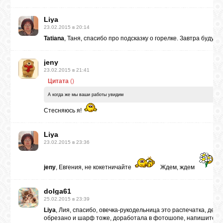
Liya
23.02.2015 в 20:14
Tatiana
, Таня, спасибо про подсказку о горелке. Завтра буду 
jeny
23.02.2015 в 21:41
Цитата
(
)
А когда же мы ваши работы увидим
Стесняюсь я!
Liya
23.02.2015 в 23:36
jeny
, Евгения, не кокетничайте
Ждем, ждем
dolga61
25.02.2015 в 23:39
Liya
, Лия, спасибо, овечка-рукодельница это распечатка, дев
обрезано и шарф тоже, доработала в фотошопе, напишите куда