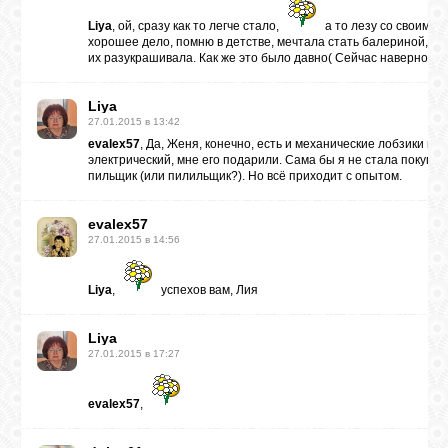
Liya
, ой, сразу как то легче стало,
а то лезу со своими 
хорошее дело, помню в детстве, мечтала стать балериной, а
их разукрашивала. Как же это было давно( Сейчас наверное уж
Liya
27.01.2015 в 13:42
evalex57
, Да, Женя, конечно, есть и механические лобзики как
электрический, мне его подарили. Сама бы я не стала покупат
пильщик (или пилильщик?). Но всё приходит с опытом.
evalex57
27.01.2015 в 14:56
Liya
,
успехов вам, Лия
Liya
27.01.2015 в 17:27
evalex57
,