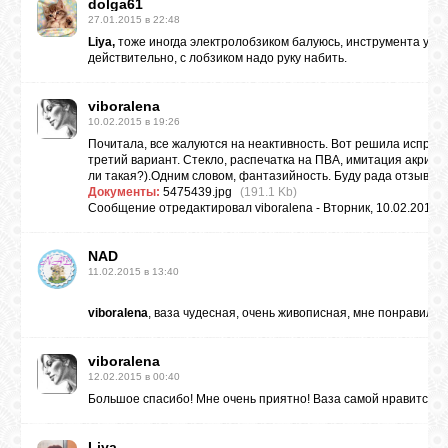
dolga61
27.01.2015 в 22:48
Liya,
тоже иногда электролобзиком балуюсь, инструмента у нас
действительно, с лобзиком надо руку набить.
viboralena
10.02.2015 в 19:26
Почитала, все жалуются на неактивность. Вот решила исправи
третий вариант. Стекло, распечатка на ПВА, имитация акрил
ли такая?).Одним словом, фантазийность. Буду рада отзывам, 
Документы:
5475439.jpg
(191.1 Kb)
Сообщение отредактировал
viboralena
-
Вторник, 10.02.2015, 
NAD
11.02.2015 в 13:40
viboralena
, ваза чудесная, очень живописная, мне понравила
viboralena
12.02.2015 в 00:40
Большое спасибо! Мне очень приятно! Ваза самой нравится, во
Liya