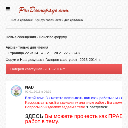
ГЛАВНАЯ
Всё о декупаже - Сундук полезностей для декупажа
НОВОСТИ
Новые сообщения
·
Поиск по форуму
Архив - только для чтения
БЛОГ
Страница
22
из
24
«
1
2
…
20
21
22
23
24
»
Форум
»
Наш декупаж
»
Галерея хвастушек - 2013-2014 гг.
Галерея хвастушек - 2013-2014 гг.
ФОРУМ
NAD
СТАТЬИ
02.01.2013 в 06:36
В этой теме Вы можете показывать нам свои работы а мы буд
Рассказывать как Вы сделали ту или иную работу Вы сможете
КАРТИНКИ
Вопросы об изделиях задаём в теме
"Советуемся"
ЗДЕСЬ
Вы можете прочесть как ПРАВИ
работ в тему.
ВИДЕО