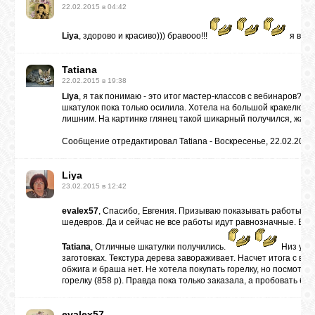
22.02.2015 в 04:42
Liya
, здорово и красиво))) бравооо!!!
я вот 
Tatiana
22.02.2015 в 19:38
Liya
, я так понимаю - это итог мастер-классов с вебинаров? З
шкатулок пока только осилила. Хотела на большой кракелюр сд
лишним. На картинке глянец такой шикарный получился, жаль
Сообщение отредактировал
Tatiana
-
Воскресенье, 22.02.2015,
Liya
23.02.2015 в 12:42
evalex57
, Спасибо, Евгения. Призываю показывать работы
шедевров. Да и сейчас не все работы идут равнозначные. Всё
Tatiana
, Отличные шкатулки получились.
Низ у об
заготовках. Текстура дерева завораживает. Насчет итога с веби
обжига и браша нет. Не хотела покупать горелку, но посмотр
горелку (858 р). Правда пока только заказала, а пробовать буд
evalex57