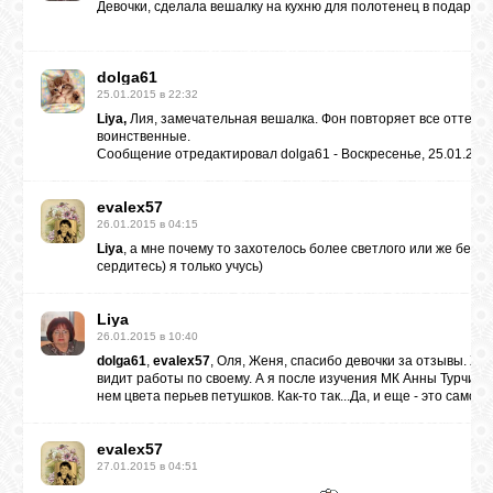
Девочки, сделала вешалку на кухню для полотенец в подарок п
dolga61
25.01.2015 в 22:32
Liya,
Лия, замечательная вешалка. Фон повторяет все оттенки
воинственные.
Сообщение отредактировал
dolga61
-
Воскресенье, 25.01.2015
evalex57
26.01.2015 в 04:15
Liya
, а мне почему то захотелось более светлого или же бело
сердитесь) я только учусь)
Liya
26.01.2015 в 10:40
dolga61
,
evalex57
, Оля, Женя, спасибо девочки за отзывы. Же
видит работы по своему. А я после изучения МК Анны Турчино
нем цвета перьев петушков. Как-то так...Да, и еще - это самоп
evalex57
27.01.2015 в 04:51