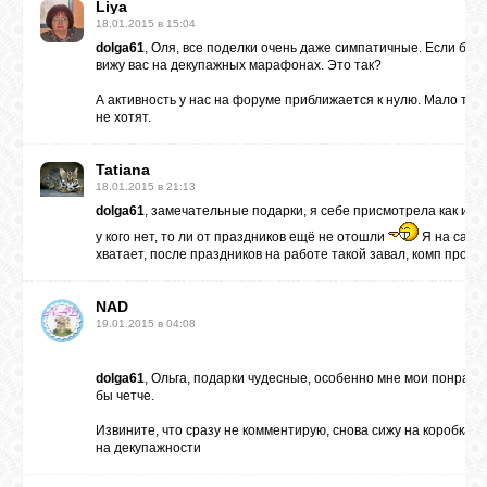
Liya
ВХОД
18.01.2015 в 15:04
dolga61
, Оля, все поделки очень даже симпатичные. Если бы 
вижу вас на декупажных марафонах. Это так?
А активность у нас на форуме приближается к нулю. Мало того
не хотят.
RSS
Tatiana
18.01.2015 в 21:13
VK
dolga61
, замечательные подарки, я себе присмотрела как иде
у кого нет, то ли от праздников ещё не отошли
Я на сайт 
хватает, после праздников на работе такой завал, комп просто
FACEBOOK
NAD
19.01.2015 в 04:08
YOUTUBE
dolga61
, Ольга, подарки чудесные, особенно мне мои понрав
бы четче.
PINTEREST
Извините, что сразу не комментирую, снова сижу на коробках, 
на декупажности