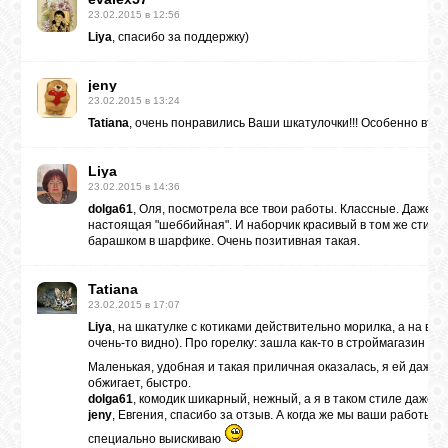
23.02.2015 в 12:56
Liya
, спасибо за поддержку)
jeny
23.02.2015 в 13:24
Tatiana
, очень понравились Ваши шкатулочки!!! Особенно втора
Liya
23.02.2015 в 14:36
dolga61
, Оля, посмотрела все твои работы. Классные. Даже н
настоящая "шеббийная". И наборчик красивый в том же стиле.
барашком в шарфике. Очень позитивная такая.
Tatiana
23.02.2015 в 17:07
Liya
, на шкатулке с котиками действительно морилка, а на вто
очень-то видно). Про горелку: зашла как-то в строймагазин и к
Маленькая, удобная и такая приличная оказалась, я ей даже
обжигает, быстро.
dolga61
, комодик шикарный, нежный, а я в таком стиле даже п
jeny
, Евгения, спасибо за отзыв. А когда же мы ваши работы у
специально выискиваю