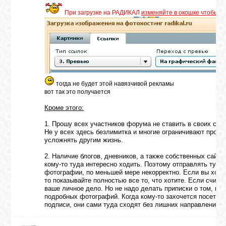
При загрузке на РАДИКАЛ
изменяйте в окошке чтобы ф
ГАЛЕРЕЯ
ШКОЛА
ДЕКУПАЖА
тогда не будет этой навязчивой рекламы
вот так это получается
ОТЗЫВЫ
УЧЕНИКОВ
Кроме этого:
1. Прошу всех участников форума не ставить в своих со
Не у всех здесь безлимитка и многие ограничивают просм
МАГАЗИН
усложнять другим жизнь.
2. Наличие блогов, дневников, а также собственных сайтов
кому-то туда интересно ходить. Поэтому отправлять туда
FAQ
фотографии, по меньшей мере некорректно. Если вы хотит
то показывайте полностью все то, что хотите. Если счит
ваше личное дело. Но не надо делать приписки о том, к
подробных фотографий. Когда кому-то захочется посетить
СВЯЗЬ
подписи, они сами туда сходят без лишних направлений и