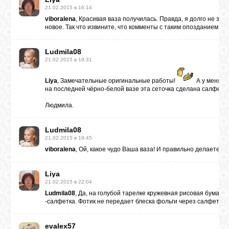
21.02.2015 в 16:14
viboralena
, Красивая ваза получилась. Правда, я долго не зах
новое. Так что извините, что комменты с таким опозданием.
Ludmila08
21.02.2015 в 19:31
Liya
, Замечательные оригинальные работы!
А у меня во
на последней чёрно-белой вазе эта сеточка сделана салфетко
Людмила.
Ludmila08
21.02.2015 в 19:45
viboralena
, Ой, какое чудо Ваша ваза! И правильно делаете,чт
Liya
21.02.2015 в 22:04
Ludmila08
, Да, на голубой тарелке кружевная рисовая бумага.
-салфетка. Фотик не передает блеска фольги через салфетку. 
evalex57