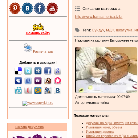
Описание материала
:
http://www.transamerica.tv.br
Теги
:
Сундук
,
МДФ
,
шкатулка
,
И
Помощь сайту
Нажимая на картинку Вы сможете увид
Распечатать
Добавить в закладки!
Длительность материала
: 00:07:09
Автор
: tvtransamerica
Похожие материалы:
Декупаж на МДФ, имитация кожи 
Школа декупажа
Имитация кожи, объем
Имитация дерева
Швейная коробка из МДФ с имит