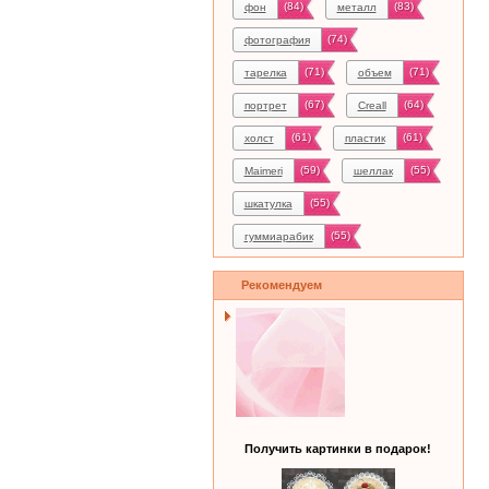
(84)
(83)
фон
металл
(74)
фотография
(71)
(71)
тарелка
объем
(67)
(64)
портрет
Creall
(61)
(61)
холст
пластик
(59)
(55)
Maimeri
шеллак
(55)
шкатулка
(55)
гуммиарабик
Рекомендуем
Получить картинки в подарок!