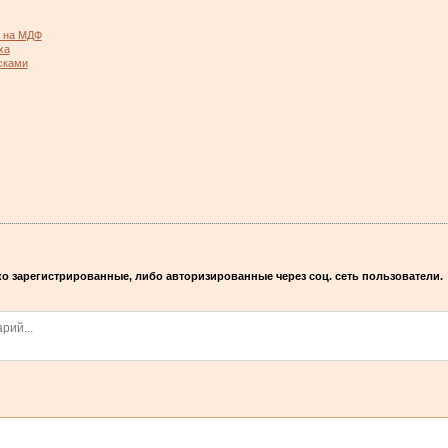
а на МДФ
ха
сками
о зарегистрированные, либо авторизированные через соц. сеть пользователи.