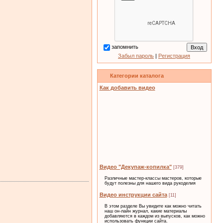
запомнить
Забыл пароль
|
Регистрация
Категории каталога
Как добавить видео
Видео "Декупаж-копилка"
[379]
Различные мастер-классы мастеров, которые
будут полезны для нашего вида рукоделия
Видео инструкции сайта
[11]
В этом разделе Вы увидите как можно читать
наш он-лайн журнал, какие материалы
добавляются в каждом из выпусков, как можно
использовать функции сайта.