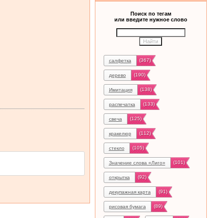
Поиск по тегам
или введите нужное слово
(367)
салфетка
(190)
дерево
(138)
Имитация
(133)
распечатка
(125)
свеча
(112)
кракелюр
(105)
стекло
(101)
Значение слова «Лиго»
(92)
открытка
(91)
декупажная карта
(89)
рисовая бумага