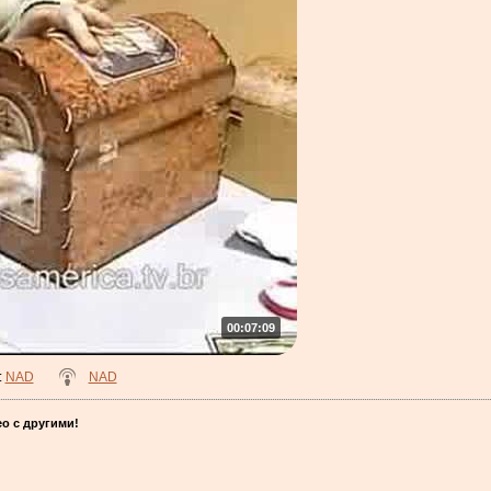
00:07:09
:
NAD
NAD
о с другими!