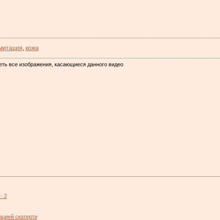
митация
,
кожа
еть все изображения, касающиеся данного видео
- 2
ацией скатерти