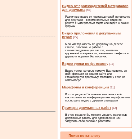
Видео от производителей материалов
для декупажа
[54]
Различные видео от производителей материалов
для декупажа - вспомогательные видео по
работе с материалами фирм или видео о самих
фирмах.
Видео приложения к декупажным
играм
[27]
Мои мастер-классы по декупажу на дереве,
стекле, пластике, о работе с
самозатвердевающей пастой, имитации
кружевной поверхности, вживлении салфетки в
дерево и морении без морилок.
Видео уроки по фотошопу
[17]
Видео уроки, которые помогут Вам освоить он-
лайн фотошоп на нашем сайте или
стационарную программу фотошоп у себя на
компьютере
Марафоны и конференции
[31]
В этом разделе Вы можете выложить своё
выступление на конференции или марафоне или
посмотреть видео с другими спикерами
Примеры декупажных работ
[43]
В этом разделе Вы можете увидеть различные
декупажные работы для вдохновения или
загрузить свои ролики с работами
Поиск по каталогу