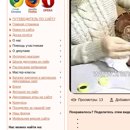
ПУТЕВОДИТЕЛЬ ПО САЙТУ
Главная страница
Новости сайта
Доска почёта
О нас
Помощь участникам
О декупаже
Интернет-магазин
Школа декупажа он-лайн
Расписание вебинаров
Мастер-классы
Каталог картинок и авторских
декупажных карт
Блоги
Фотошоп он-лайн
Декупажные игры на сайте
Просмотры
: 13
Добавил
Конкурсы
Посиделки за чашкой чая
Понравилось? Поделитесь этим виде
Наш форум
Мобильная версия сайта
Нас можно найти на: