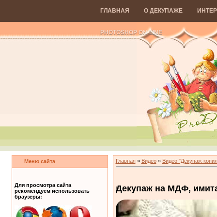
ГЛАВНАЯ
О ДЕКУПАЖЕ
ИНТЕР
PHOTOSHOP ON-LINE
Главная
»
Видео
»
Видео "Декупаж-копил
Меню сайта
Для просмотра сайта
Декупаж на МДФ, имита
рекомендуем использовать
браузеры: