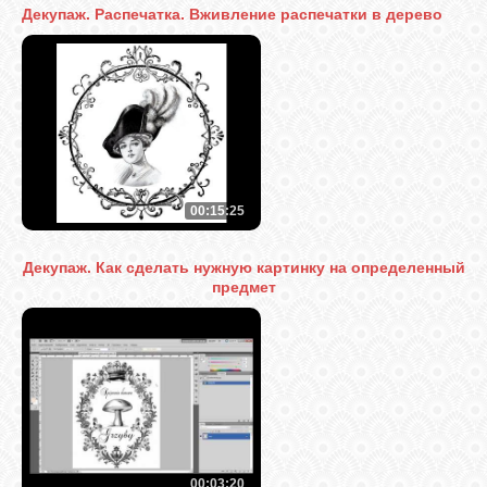
Декупаж. Распечатка. Вживление распечатки в дерево
ВХОД
RSS
VK
00:15:25
Декупаж. Как сделать нужную картинку на определенный
FACEBOOK
предмет
YOUTUBE
PINTEREST
00:03:20