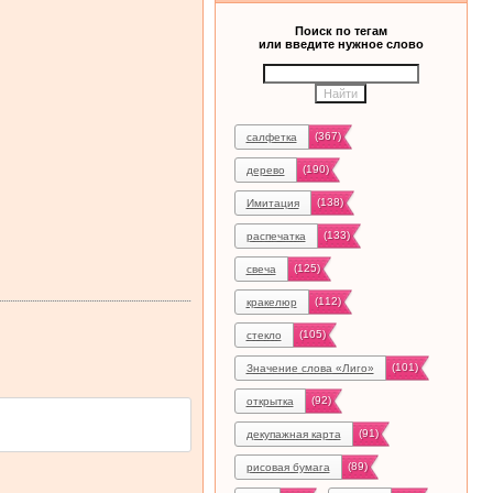
Поиск по тегам
или введите нужное слово
(367)
салфетка
(190)
дерево
(138)
Имитация
(133)
распечатка
(125)
свеча
(112)
кракелюр
(105)
стекло
(101)
Значение слова «Лиго»
(92)
открытка
(91)
декупажная карта
(89)
рисовая бумага