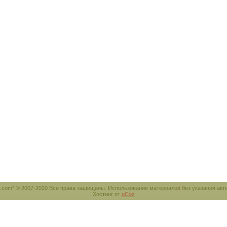
e.com" © 2007-2020 Все права защищены. Использование материалов без указания акт
Хостинг от
uCoz