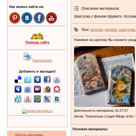
Нас можно найти на:
Описание материала
:
Шкатулка с фоном сфумато. Колла
Теги
:
коллаж
,
дерево
,
шкатулка
Нажимая на картинку Вы сможете увид
Помощь сайту
Распечатать
Добавить в закладки!
Длительность материала
: 01:27:27
Автор
: Творческая студия Wings of Art 
Похожие материалы:
Школа декупажа