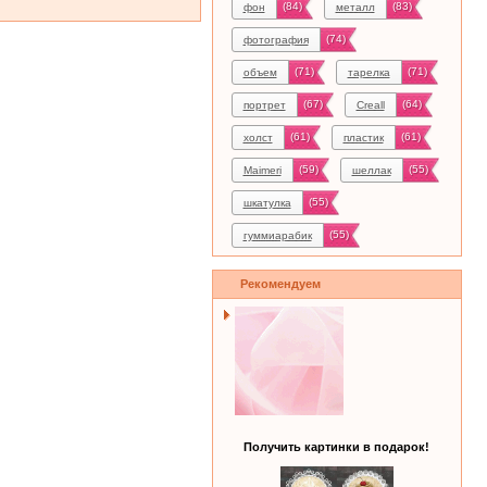
(84)
(83)
фон
металл
(74)
фотография
(71)
(71)
объем
тарелка
(67)
(64)
портрет
Creall
(61)
(61)
холст
пластик
(59)
(55)
Maimeri
шеллак
(55)
шкатулка
(55)
гуммиарабик
Рекомендуем
Получить картинки в подарок!