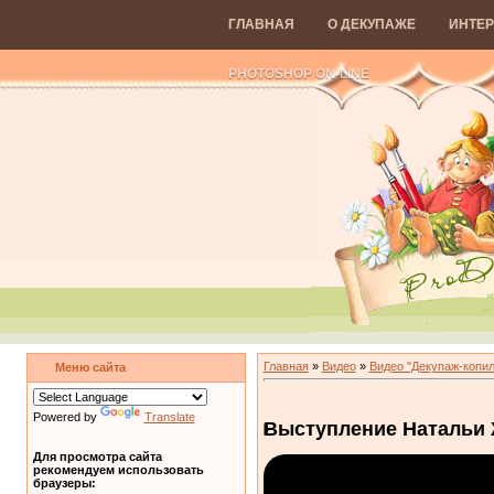
ГЛАВНАЯ
О ДЕКУПАЖЕ
ИНТЕР
PHOTOSHOP ON-LINE
Главная
»
Видео
»
Видео "Декупаж-копил
Меню сайта
Powered by
Translate
Выступление Натальи 
Для просмотра сайта
рекомендуем использовать
браузеры: