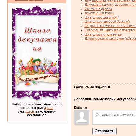
Декупаж шкатулки и вешалки, р
Декупаж шкатулки, деревянного 
Имитация дерева
Декупаж шкатулки
Шкатулка с девочкой
Шкатулка с рисовой бумагой
Модная шкатулка с объёмными 
Новогодняя шкатулка с потерто
Шкатулка в стиле ретро
Декорирование шкатулки (объем
Всего комментариев
:
0
Добавлять комментарии могут тольк
Набор на платное обучение в
Войдите:
школе открыт
здесь
или
здесь
на условно-
бесплатное
Отправить