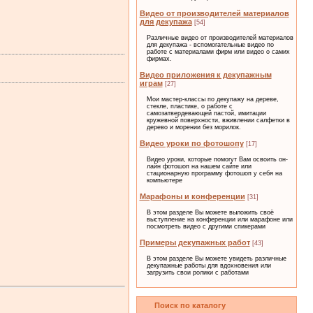
Видео от производителей материалов
для декупажа
[54]
Различные видео от производителей материалов
для декупажа - вспомогательные видео по
работе с материалами фирм или видео о самих
фирмах.
Видео приложения к декупажным
играм
[27]
Мои мастер-классы по декупажу на дереве,
стекле, пластике, о работе с
самозатвердевающей пастой, имитации
кружевной поверхности, вживлении салфетки в
дерево и морении без морилок.
Видео уроки по фотошопу
[17]
Видео уроки, которые помогут Вам освоить он-
лайн фотошоп на нашем сайте или
стационарную программу фотошоп у себя на
компьютере
Марафоны и конференции
[31]
В этом разделе Вы можете выложить своё
выступление на конференции или марафоне или
посмотреть видео с другими спикерами
Примеры декупажных работ
[43]
В этом разделе Вы можете увидеть различные
декупажные работы для вдохновения или
загрузить свои ролики с работами
Поиск по каталогу