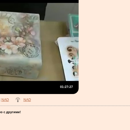
01:27:27
:
NAD
NAD
о с другими!