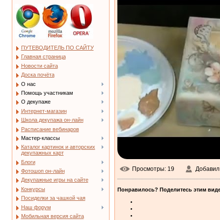
ПУТЕВОДИТЕЛЬ ПО САЙТУ
Главная страница
Новости сайта
Доска почёта
О нас
Помощь участникам
О декупаже
Интернет-магазин
Школа декупажа он-лайн
Расписание вебинаров
Мастер-классы
Каталог картинок и авторских
декупажных карт
Блоги
Просмотры
: 19
Добавил
Фотошоп он-лайн
Декупажные игры на сайте
Конкурсы
Понравилось? Поделитесь этим виде
Посиделки за чашкой чая
Наш форум
Мобильная версия сайта