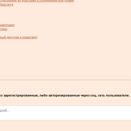
асписываем их красками и объемными контурами
браслета
завитками
стями
ный декупаж и кракелюр)
о зарегистрированные, либо авторизированные через соц. сеть пользователи.