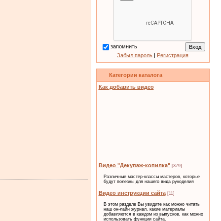
запомнить
Забыл пароль
|
Регистрация
Категории каталога
Как добавить видео
Видео "Декупаж-копилка"
[379]
Различные мастер-классы мастеров, которые
будут полезны для нашего вида рукоделия
Видео инструкции сайта
[11]
В этом разделе Вы увидите как можно читать
наш он-лайн журнал, какие материалы
добавляются в каждом из выпусков, как можно
использовать функции сайта.