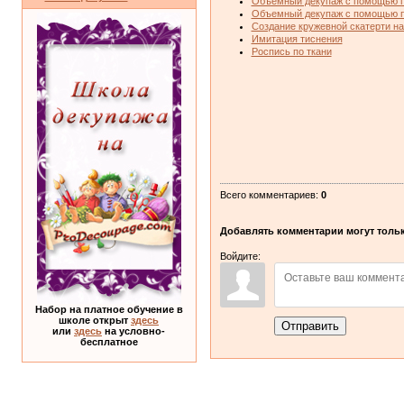
Объемный декупаж с помощью п
Объемный декупаж с помощью п
Создание кружевной скатерти н
Имитация тиснения
Роспись по ткани
Всего комментариев
:
0
Добавлять комментарии могут тольк
Войдите:
Набор на платное обучение в
школе открыт
здесь
Отправить
или
здесь
на условно-
бесплатное