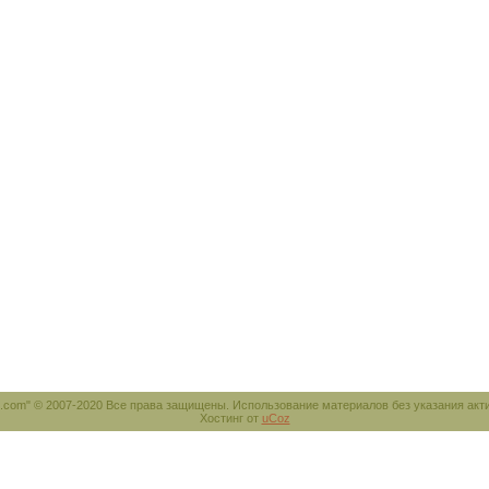
e.com" © 2007-2020 Все права защищены. Использование материалов без указания акт
Хостинг от
uCoz