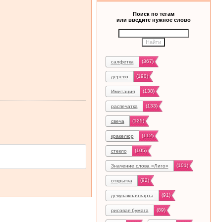
Поиск по тегам
или введите нужное слово
(367)
салфетка
(190)
дерево
(138)
Имитация
(133)
распечатка
(125)
свеча
(112)
кракелюр
(105)
стекло
(101)
Значение слова «Лиго»
(92)
открытка
(91)
декупажная карта
(89)
рисовая бумага