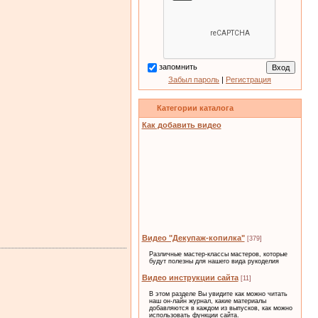
запомнить
Забыл пароль
|
Регистрация
Категории каталога
Как добавить видео
Видео "Декупаж-копилка"
[379]
Различные мастер-классы мастеров, которые
будут полезны для нашего вида рукоделия
Видео инструкции сайта
[11]
В этом разделе Вы увидите как можно читать
наш он-лайн журнал, какие материалы
добавляются в каждом из выпусков, как можно
использовать функции сайта.