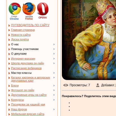
ПУТЕВОДИТЕЛЬ ПО САЙТУ
Главная страница
Новости сайта
Доска почёта
О нас
Помощь участникам
О декупаже
Интернет-магазин
Школа декупажа он-лайн
Расписание вебинаров
Мастер-классы
Каталог картинок и авторских
декупажных карт
Просмотры
: 7
Добавил
:
Блоги
Фотошоп он-лайн
Декупажные игры на сайте
Понравилось? Поделитесь этим виде
Конкурсы
Посиделки за чашкой чая
Наш форум
Мобильная версия сайта