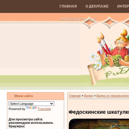
ГЛАВНАЯ
О ДЕКУПАЖЕ
ИНТЕР
PHOTOSHOP ON-LINE
Главная
»
Видео
»
Видео от производите
Меню сайта
Powered by
Translate
Федоскинские шкатулк
Для просмотра сайта
рекомендуем использовать
браузеры: