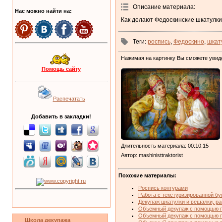
Описание материала
:
Нас можно найти на:
Как делают Федоскинские шкатулки. ht
Теги
:
роспись
,
Федоскино
,
шкат
Нажимая на картинку Вы сможете увид
Помощь сайту
Распечатать
Добавить в закладки!
Длительность материала
: 00:10:15
Автор
: mashinisttraktorist
Похожие материалы:
Роспись контурами
Работа с текстуризированной бу
Декупаж шкатулки и вешалки, р
Объемный декупаж с помощью п
Объемный декупаж с помощью п
Школа декупажа