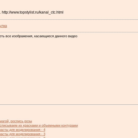
tp://www.topstylist.ru/kanal_ctc.html
улка
еть все изображения, касающиеся данного видео
магой, роспись розы
асписываем их красками и объемными контурами
асты для моделирования - 4
асты для моделирования - 3