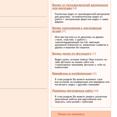
Видео от производителей материалов
для декупажа
[54]
Различные видео от производителей материалов
для декупажа - вспомогательные видео по
работе с материалами фирм или видео о самих
фирмах.
Видео приложения к декупажным
играм
[27]
Мои мастер-классы по декупажу на дереве,
стекле, пластике, о работе с
самозатвердевающей пастой, имитации
кружевной поверхности, вживлении салфетки в
дерево и морении без морилок.
Видео уроки по фотошопу
[17]
Видео уроки, которые помогут Вам освоить он-
лайн фотошоп на нашем сайте или
стационарную программу фотошоп у себя на
компьютере
Марафоны и конференции
[31]
В этом разделе Вы можете выложить своё
выступление на конференции или марафоне или
посмотреть видео с другими спикерами
Примеры декупажных работ
[43]
В этом разделе Вы можете увидеть различные
декупажные работы для вдохновения или
загрузить свои ролики с работами
Поиск по каталогу