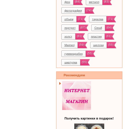
(84)
(83)
фон
металл
(74)
фотография
(71)
(71)
объем
тарелка
(67)
(64)
портрет
Creall
(61)
(61)
холст
пластик
(59)
(55)
Maimeri
шеллак
(55)
гуммиарабик
(55)
шкатулка
Рекомендуем
Получить картинки в подарок!