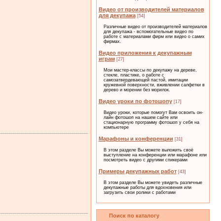
Видео от производителей материалов
для декупажа
[54]
Различные видео от производителей материалов
для декупажа - вспомогательные видео по
работе с материалами фирм или видео о самих
фирмах.
Видео приложения к декупажным
играм
[27]
Мои мастер-классы по декупажу на дереве,
стекле, пластике, о работе с
самозатвердевающей пастой, имитации
кружевной поверхности, вживлении салфетки в
дерево и морении без морилок.
Видео уроки по фотошопу
[17]
Видео уроки, которые помогут Вам освоить он-
лайн фотошоп на нашем сайте или
стационарную программу фотошоп у себя на
компьютере
Марафоны и конференции
[31]
В этом разделе Вы можете выложить своё
выступление на конференции или марафоне или
посмотреть видео с другими спикерами
Примеры декупажных работ
[43]
В этом разделе Вы можете увидеть различные
декупажные работы для вдохновения или
загрузить свои ролики с работами
Поиск по каталогу