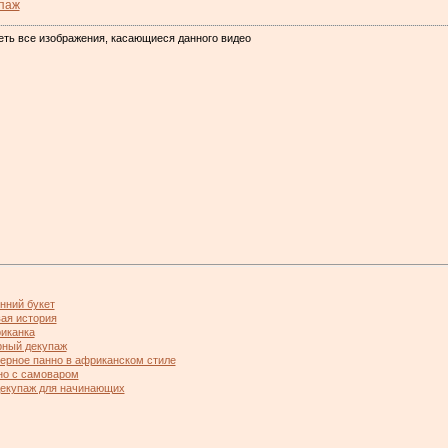
паж
еть все изображения, касающиеся данного видео
енний букет
вая история
риканка
урный декупаж
рьерное панно в африканском стиле
нно с самоваром
Декупаж для начинающих