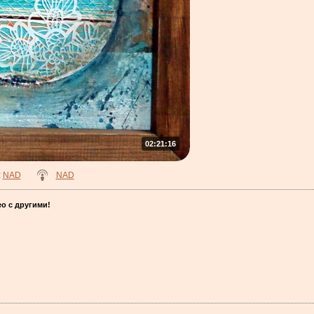
02:21:16
:
NAD
NAD
о с другими!