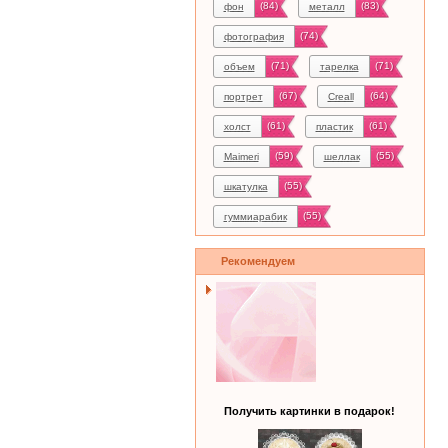
(84)
(83)
фон
металл
(74)
фотография
(71)
(71)
объем
тарелка
(67)
(64)
портрет
Creall
(61)
(61)
холст
пластик
(59)
(55)
Maimeri
шеллак
(55)
шкатулка
(55)
гуммиарабик
Рекомендуем
Получить картинки в подарок!