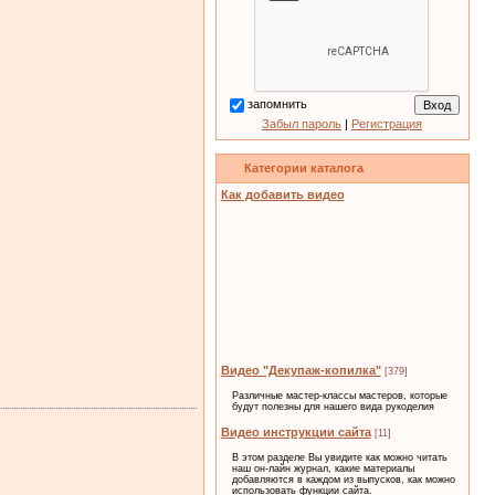
запомнить
Забыл пароль
|
Регистрация
Категории каталога
Как добавить видео
Видео "Декупаж-копилка"
[379]
Различные мастер-классы мастеров, которые
будут полезны для нашего вида рукоделия
Видео инструкции сайта
[11]
В этом разделе Вы увидите как можно читать
наш он-лайн журнал, какие материалы
добавляются в каждом из выпусков, как можно
использовать функции сайта.