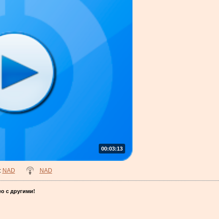
00:03:13
:
NAD
NAD
о с другими!