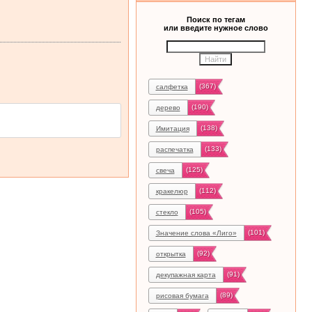
Поиск по тегам
или введите нужное слово
(367)
салфетка
(190)
дерево
(138)
Имитация
(133)
распечатка
(125)
свеча
(112)
кракелюр
(105)
стекло
(101)
Значение слова «Лиго»
(92)
открытка
(91)
декупажная карта
(89)
рисовая бумага