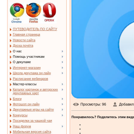
ПУТЕВОДИТЕЛЬ ПО САЙТУ
Главная страница
Новости сайта
Доска почёта
О нас
Помощь участникам
О декупаже
Интернет-магазин
Школа декупажа он-лайн
Расписание вебинаров
Мастер-классы
Каталог картинок и авторских
декупажных карт
Блоги
Фотошоп он-лайн
Просмотры
: 96
Добавил
Декупажные игры на сайте
Конкурсы
Понравилось? Поделитесь этим виде
Посиделки за чашкой чая
Наш форум
Мобильная версия сайта