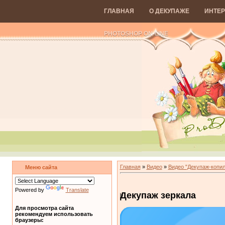
ГЛАВНАЯ
О ДЕКУПАЖЕ
ИНТЕР
PHOTOSHOP ON-LINE
Главная
»
Видео
»
Видео "Декупаж-копил
Меню сайта
Powered by
Translate
Декупаж зеркала
Для просмотра сайта
рекомендуем использовать
браузеры: