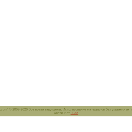
e.com" © 2007-2020 Все права защищены. Использование материалов без указания акт
Хостинг от
uCoz