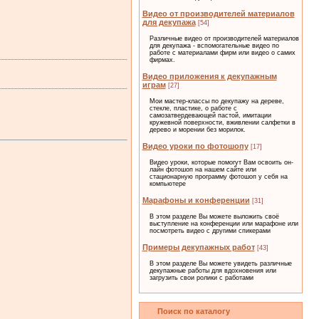
Видео от производителей материалов
для декупажа
[54]
Различные видео от производителей материалов
для декупажа - вспомогательные видео по
работе с материалами фирм или видео о самих
фирмах.
Видео приложения к декупажным
играм
[27]
Мои мастер-классы по декупажу на дереве,
стекле, пластике, о работе с
самозатвердевающей пастой, имитации
кружевной поверхности, вживлении салфетки в
дерево и морении без морилок.
Видео уроки по фотошопу
[17]
Видео уроки, которые помогут Вам освоить он-
лайн фотошоп на нашем сайте или
стационарную программу фотошоп у себя на
компьютере
Марафоны и конференции
[31]
В этом разделе Вы можете выложить своё
выступление на конференции или марафоне или
посмотреть видео с другими спикерами
Примеры декупажных работ
[43]
В этом разделе Вы можете увидеть различные
декупажные работы для вдохновения или
загрузить свои ролики с работами
Поиск по каталогу