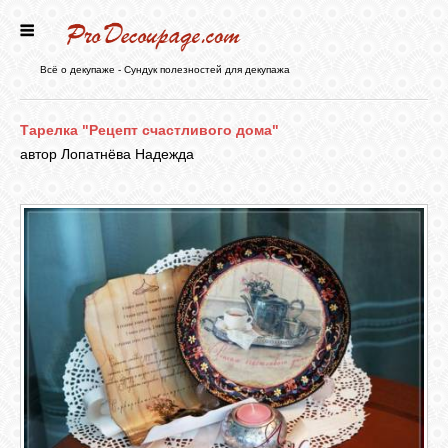
ГЛАВНАЯ
Всё о декупаже - Сундук полезностей для декупажа
НОВОСТИ
Тарелка "Рецепт счастливого дома"
автор Лопатнёва Надежда
БЛОГ
ФОРУМ
СТАТЬИ
КАРТИНКИ
ВИДЕО