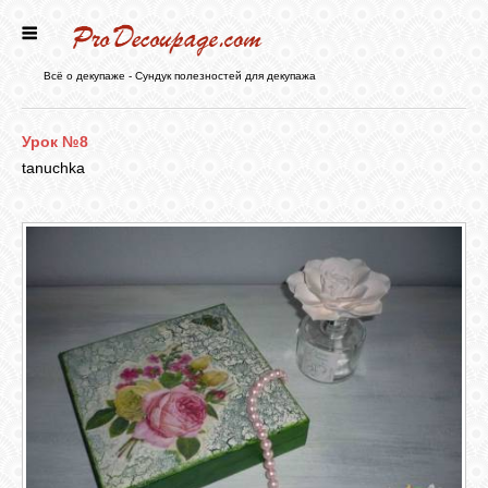
ГЛАВНАЯ
Всё о декупаже - Сундук полезностей для декупажа
НОВОСТИ
Урок №8
tanuchka
БЛОГ
ФОРУМ
СТАТЬИ
КАРТИНКИ
ВИДЕО