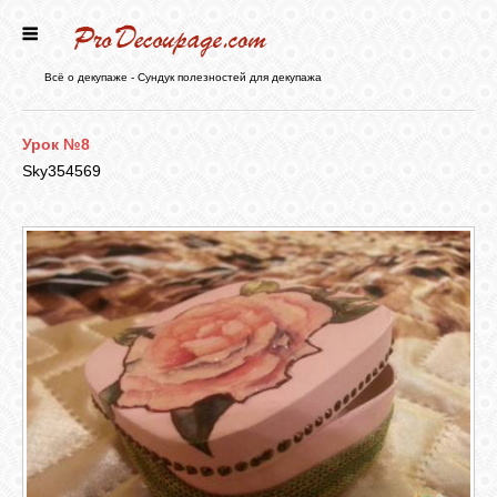
ГЛАВНАЯ
Всё о декупаже - Сундук полезностей для декупажа
НОВОСТИ
Урок №8
Sky354569
БЛОГ
ФОРУМ
СТАТЬИ
КАРТИНКИ
ВИДЕО