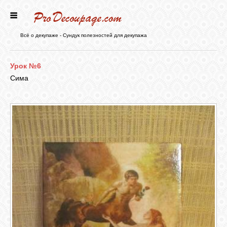
ГЛАВНАЯ
Всё о декупаже - Сундук полезностей для декупажа
НОВОСТИ
Урок №6
Сима
БЛОГ
ФОРУМ
СТАТЬИ
КАРТИНКИ
ВИДЕО