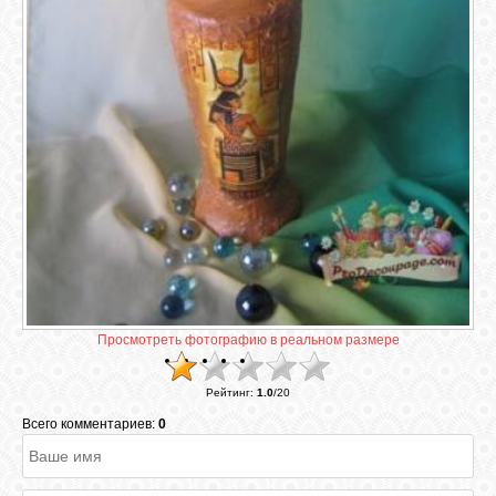
ГАЛЕРЕЯ
ШКОЛА
ДЕКУПАЖА
ОТЗЫВЫ
УЧЕНИКОВ
МАГАЗИН
Просмотреть фотографию в реальном размере
FAQ
Рейтинг
:
1.0
/
20
Всего комментариев:
0
СВЯЗЬ