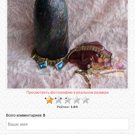
ГАЛЕРЕЯ
ШКОЛА
ДЕКУПАЖА
ОТЗЫВЫ
УЧЕНИКОВ
МАГАЗИН
Просмотреть фотографию в реальном размере
FAQ
Рейтинг
:
1.0
/
6
Всего комментариев:
0
СВЯЗЬ