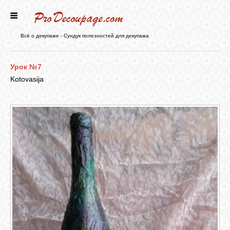
ГЛАВНАЯ
Всё о декупаже - Сундук полезностей для декупажа
НОВОСТИ
Урок №7
Kotovasija
БЛОГ
ФОРУМ
СТАТЬИ
КАРТИНКИ
ВИДЕО