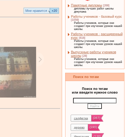
Памятные дипломы
[268]
дипломы лучших работ школы
Mне нравится
+20
декупажа
Работы учеников - базовый курс
[1059]
Работы учеников, которые они
создают при изучении уроков нашей
школы.
Работы учеников - расширенный
курс
[616]
Работы учеников, которые они
создают при изучении уроков нашей
школы.
Выпускные работы учеников
школы
[28]
Работы учеников, которые они
создают при изучении уроков нашей
школы.
Поиск по тегам
Поиск по тегам
или введите нужное слово
(367)
салфетка
(190)
дерево
(138)
Имитация