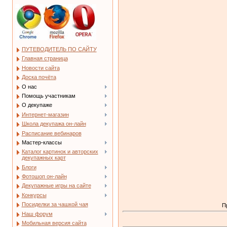
ПУТЕВОДИТЕЛЬ ПО САЙТУ
Главная страница
Новости сайта
Доска почёта
О нас
Помощь участникам
О декупаже
Интернет-магазин
Школа декупажа он-лайн
Расписание вебинаров
Мастер-классы
Каталог картинок и авторских
декупажных карт
Блоги
Фотошоп он-лайн
Декупажные игры на сайте
Конкурсы
Посиделки за чашкой чая
П
Наш форум
Мобильная версия сайта