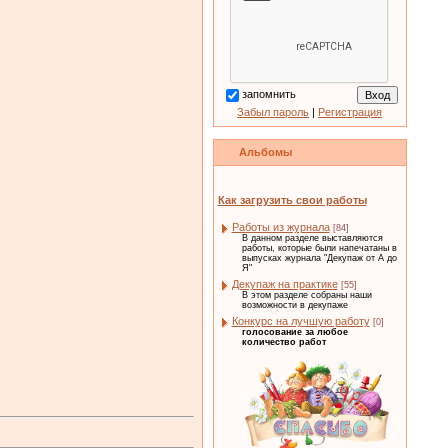
запомнить
Забыл пароль
|
Регистрация
Альбомы
Как загрузить свои работы
Работы из журнала
[84]
В данном разделе выставляются
работы, которые были напечатаны в
выпусках журнала "Декупаж от А до
Я"
Декупаж на практике
[55]
В этом разделе собраны наши
возможности в декупаже
Конкурс на лучшую работу
[0]
голосование за любое
количество работ