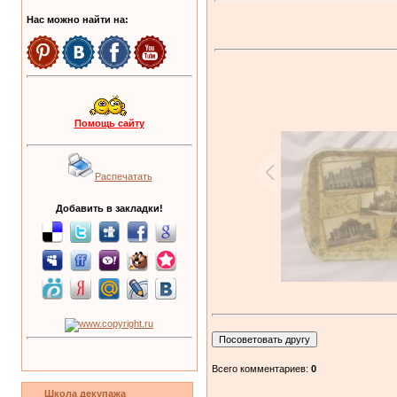
Нас можно найти на:
Помощь сайту
Распечатать
Добавить в закладки!
Всего комментариев:
0
Школа декупажа