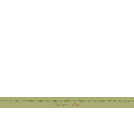
e.com" © 2007-2020 Все права защищены. Использование материалов без указания акт
Хостинг от
uCoz