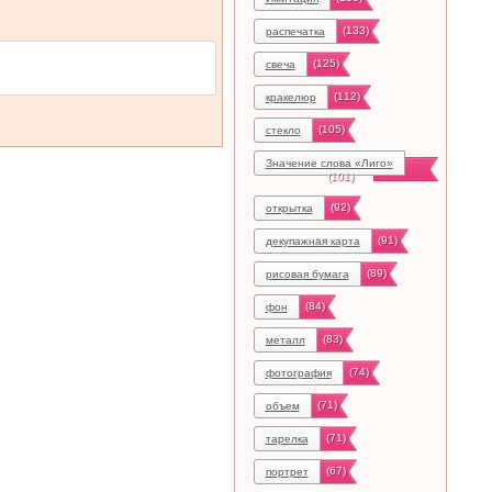
(133)
распечатка
(125)
свеча
(112)
кракелюр
(105)
стекло
Значение слова «Лиго»
(101)
(92)
открытка
(91)
декупажная карта
(89)
рисовая бумага
(84)
фон
(83)
металл
(74)
фотография
(71)
объем
(71)
тарелка
(67)
портрет