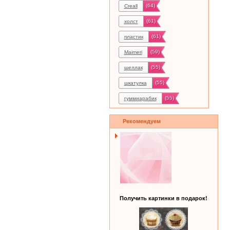
(64)
Creall
(61)
холст
(61)
пластик
(59)
Maimeri
(55)
шеллак
(55)
шкатулка
(55)
гуммиарабик
Рекомендуем
Получить картинки в подарок!