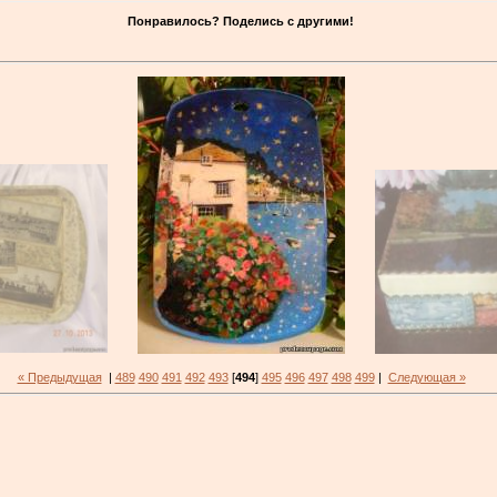
Понравилось? Поделись с другими!
« Предыдущая
|
489
490
491
492
493
[
494
]
495
496
497
498
499
|
Следующая »