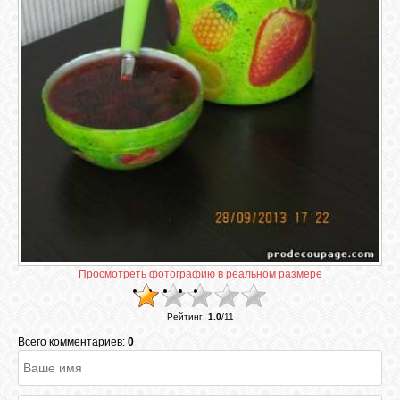
ГАЛЕРЕЯ
ШКОЛА
ДЕКУПАЖА
ОТЗЫВЫ
УЧЕНИКОВ
МАГАЗИН
Просмотреть фотографию в реальном размере
FAQ
Рейтинг
:
1.0
/
11
Всего комментариев:
0
СВЯЗЬ