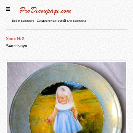
ГЛАВНАЯ
Всё о декупаже - Сундук полезностей для декупажа
НОВОСТИ
Урок №2
S4astlivaya
БЛОГ
ФОРУМ
СТАТЬИ
КАРТИНКИ
ВИДЕО