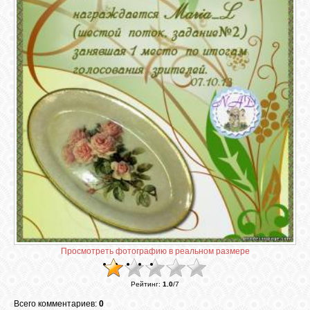
ГАЛЕРЕЯ
ШКОЛА
ДЕКУПАЖА
ОТЗЫВЫ
УЧЕНИКОВ
МАГАЗИН
FAQ
Просмотреть фотографию в реальном размере
СВЯЗЬ
Рейтинг
:
1.0
/
7
Всего комментариев:
0