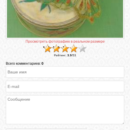
ГАЛЕРЕЯ
ШКОЛА
ДЕКУПАЖА
Просмотреть фотографию в реальном размере
ОТЗЫВЫ
Рейтинг
:
3.9
/
53
УЧЕНИКОВ
Всего комментариев:
0
МАГАЗИН
FAQ
СВЯЗЬ