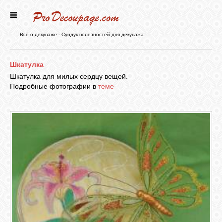
ГЛАВНАЯ
Всё о декупаже - Сундук полезностей для декупажа
НОВОСТИ
Шкатулка
Шкатулка для милых сердцу вещей.
Подробные фотографии в
теме
БЛОГ
ФОРУМ
СТАТЬИ
КАРТИНКИ
ВИДЕО