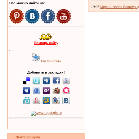
Нас можно найти на:
10:07
Мира и любви Вашему д
Помощь сайту
Распечатать
Добавить в закладки!
Лента форума