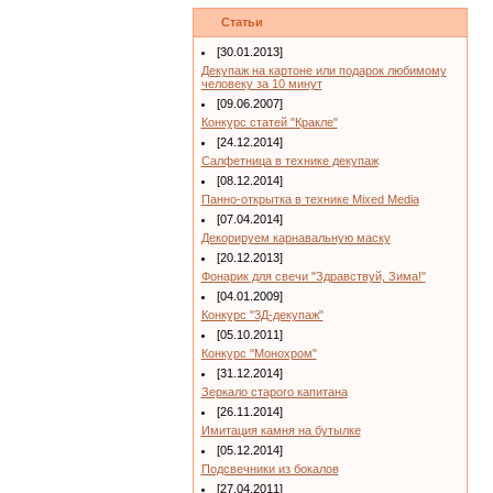
Статьи
[30.01.2013]
Декупаж на картоне или подарок любимому
человеку за 10 минут
[09.06.2007]
Конкурс статей "Кракле"
[24.12.2014]
Салфетница в технике декупаж
[08.12.2014]
Панно-открытка в технике Mixed Media
[07.04.2014]
Декорируем карнавальную маску
[20.12.2013]
Фонарик для свечи "Здравствуй, Зима!"
[04.01.2009]
Конкурс "3Д-декупаж"
[05.10.2011]
Конкурс "Монохром"
[31.12.2014]
Зеркало старого капитана
[26.11.2014]
Имитация камня на бутылке
[05.12.2014]
Подсвечники из бокалов
[27.04.2011]