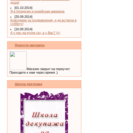
души!
[01.10.2014]
Я в Instagram и корейская акварель
[25.09.2014]
Благодарю за поздравления, и до встречи в
субботу!
[16.09.2014]
А у нас на кухне газ, а у Вас? (с)
Новости магазина
Магазин закрыт на переучет.
Приходите к нам через время ;)
Школа декупажа