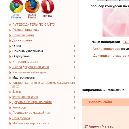
спонсор конкурсов по 
ПУТЕВОДИТЕЛЬ ПО САЙТУ
Главная страница
Новости сайта
Доска почёта
Наши победители -
ТОП
О нас
Архив конкурсов
по д
Помощь участникам
Должники по мастер-
О декупаже
Интернет-магазин
Школа декупажа он-лайн
Расписание вебинаров
Мастер-классы
Каталог картинок и авторских декупажных
карт
Понравилось? Расскажи в
Блоги
Фотошоп он-лайн
Новости сайта
Декупажные игры на сайте
Конкурсы
Посиделки за чашкой чая
Наш форум
Мобильная версия сайта
17 Апреля, Четверг