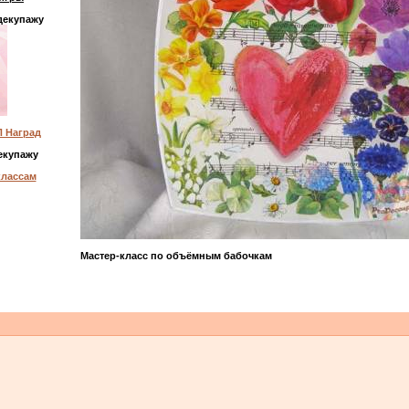
декупажу
 Наград
екупажу
классам
Мастер-класс по объёмным бабочкам