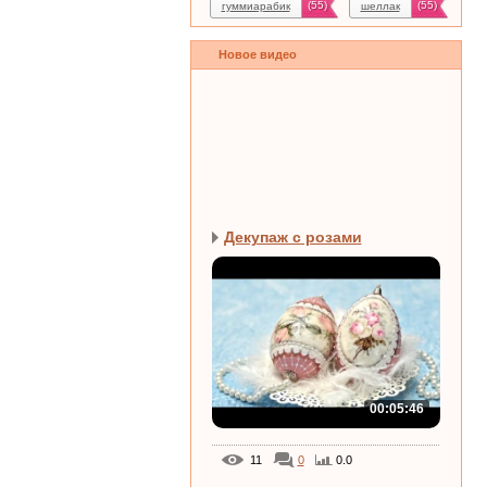
(55)
(55)
гуммиарабик
шеллак
Новое видео
Декупаж с розами
00:05:46
11
0
0.0