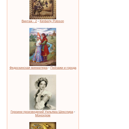
Винтаж - 2
-
Kimberly Poloson
Федоскинская миниатюра
-
Пейзажи и города
Героини произведений Уильяма Шекспира
-
Монохром