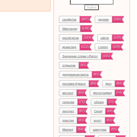
(367)
(190)
салфетка
дерево
(138)
Имитация
(133)
(125)
распечатка
свеча
(112)
(105)
кракелюр
стекло
(101)
Значение слова «Лиго»
(92)
открытка
(91)
декупажная карта
(89)
(84)
рисовая бумага
фон
(83)
(74)
металл
фотография
(71)
(71)
тарелка
объем
(67)
(64)
портрет
Creall
(61)
(61)
пластик
холст
(59)
(55)
Maimeri
шкатулка