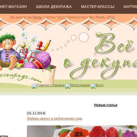
НЕТ-МАГАЗИН
ШКОЛА ДЕКУПАЖА
МАСТЕР-КЛАССЫ
КАРТИ
Вы вошли как
Гость
| Группа "
Гости
"
Приветствую Вас
Гость
|
RSS
Главная страница
Регистрация
Вход
Новые статьи
[31.12.2014]
Любовь цветет в любое время года
 игры