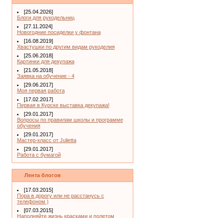
[25.04.2026]
Блоги для рукодельниц
[27.11.2024]
Новогодние посиделки у фонтана
[16.08.2019]
Хвастушки по другим видам рукоделия
[25.06.2018]
Картинки для декупажа
[21.05.2018]
Заявка на обучение - 4
[29.06.2017]
Моя первая работа
[17.02.2017]
Первая в Курске выставка декупажа!
[29.01.2017]
Вопросы по правилам школы и программе
обучения
[29.01.2017]
Мастер-класс от Julietta
[29.01.2017]
Работа с бумагой
Лента блогов
[17.03.2015]
Пора в дорогу или не расстанусь с
телефоном )
[07.03.2015]
Наполняйте жизнь красками и полетом