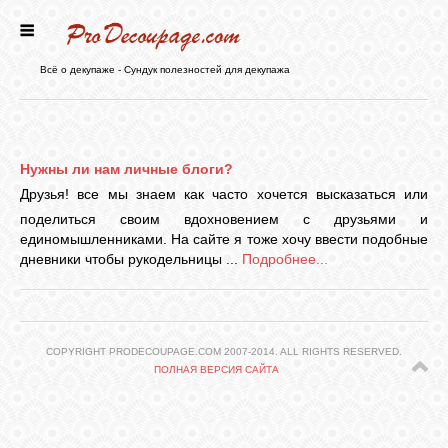
ГЛАВНАЯ
Всё о декупаже - Сундук полезностей для декупажа
НОВОСТИ
Нужны ли нам личные блоги?
БЛОГ
Друзья! все мы знаем как часто хочется высказаться или
поделиться своим вдохновением с друзьями и
единомышленниками. На сайте я тоже хочу ввести подобные
ФОРУМ
дневники чтобы рукодельницы ...
Подробнее...
СТАТЬИ
COPYRIGHT PRODECOUPAGE.COM 2007-2014. ALL RIGHTS RESERVED.
КАРТИНКИ
ПОЛНАЯ ВЕРСИЯ САЙТА
ВИДЕО