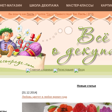
НЕТ-МАГАЗИН
ШКОЛА ДЕКУПАЖА
МАСТЕР-КЛАССЫ
КАРТИ
Вы вошли как
Гость
| Группа "
Гости
"
Приветствую Вас
Гость
|
RSS
Главная страница
Регистрация
Вход
Новые статьи
[31.12.2014]
Любовь цветет в любое время года
 игры