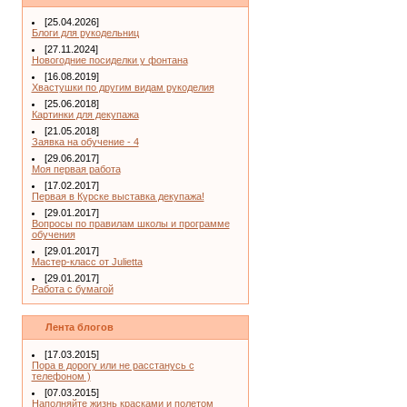
[25.04.2026]
Блоги для рукодельниц
[27.11.2024]
Новогодние посиделки у фонтана
[16.08.2019]
Хвастушки по другим видам рукоделия
[25.06.2018]
Картинки для декупажа
[21.05.2018]
Заявка на обучение - 4
[29.06.2017]
Моя первая работа
[17.02.2017]
Первая в Курске выставка декупажа!
[29.01.2017]
Вопросы по правилам школы и программе
обучения
[29.01.2017]
Мастер-класс от Julietta
[29.01.2017]
Работа с бумагой
Лента блогов
[17.03.2015]
Пора в дорогу или не расстанусь с
телефоном )
[07.03.2015]
Наполняйте жизнь красками и полетом