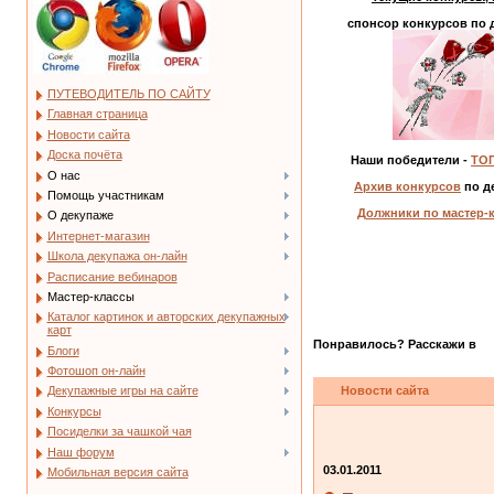
спонсор конкурсов по 
ПУТЕВОДИТЕЛЬ ПО САЙТУ
Главная страница
Новости сайта
Доска почёта
Наши победители -
ТОП
О нас
Архив конкурсов
по д
Помощь участникам
Должники по мастер-
О декупаже
Интернет-магазин
Школа декупажа он-лайн
Расписание вебинаров
Мастер-классы
Каталог картинок и авторских декупажных
карт
Понравилось? Расскажи в
Блоги
Фотошоп он-лайн
Новости сайта
Декупажные игры на сайте
Конкурсы
Посиделки за чашкой чая
Наш форум
03.01.2011
Мобильная версия сайта