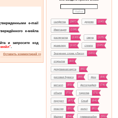
(367)
(190)
салфетка
дерево
твержденными e-mail
(138)
Имитация
верждённого е-мейла
(133)
(125)
распечатка
свеча
йта и запросите код
(112)
(105)
кракелюр
стекло
-мейл"
.
(101)
Значение слова «Лиго»
Оставить комментарий >>
(92)
открытка
(91)
декупажная карта
(89)
(84)
рисовая бумага
фон
(83)
(74)
металл
фотография
(71)
(71)
объем
тарелка
(67)
(64)
портрет
Creall
(61)
(61)
пластик
холст
(59)
(55)
Maimeri
гуммиарабик