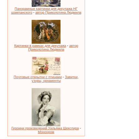
Панорамные картинки для декупажа НГ
шампанского
-
автор Приколотина Людмила
Картинки в рамках для декупажа
-
автор
Приколотина Людмила
Почтовые открытки с птицами
-
Завитки,
узоры, орнаменты
Героини произведений Уильяма Шекспира
-
Монохром