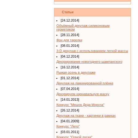
Статьи
[24.12.2014]
Объёмный декупаж силиконовым
герметиком
[28.11.2014]
Фон для тарелки
[08.01.2014]
3-D декупаж с использованием легкой массы
[04.12.2014]
Декорирование новогоднего шампанского
[16.12.2014]
Рыжая осень в декупаже
[01.12.2014]
Декупаж на ламинированной плёнке
[07.04.2014]
Декорируем карнавальную маску
[14.01.2013]
Конкурс "Мешок Деда Мороза"
[26.12.2014]
Декупаж на ткани - картинки в рамках
[04.01.2009]
Конкурс "Лето"
[03.01.2011]
Конкурс "Одной доски"