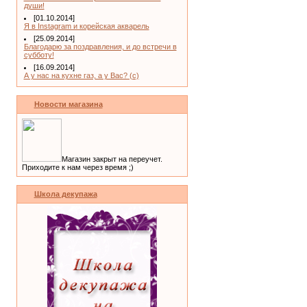
души!
[01.10.2014]
Я в Instagram и корейская акварель
[25.09.2014]
Благодарю за поздравления, и до встречи в
субботу!
[16.09.2014]
А у нас на кухне газ, а у Вас? (с)
Новости магазина
Магазин закрыт на переучет.
Приходите к нам через время ;)
Школа декупажа