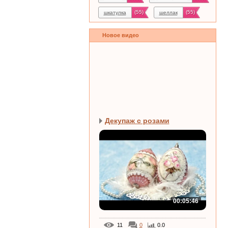
(55)
(55)
шкатулка
шеллак
Новое видео
Декупаж с розами
00:05:46
11
0
0.0