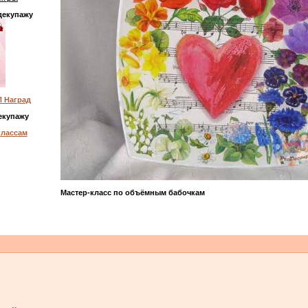
декупажу
 Наград
екупажу
классам
Мастер-класс по объёмным бабочкам