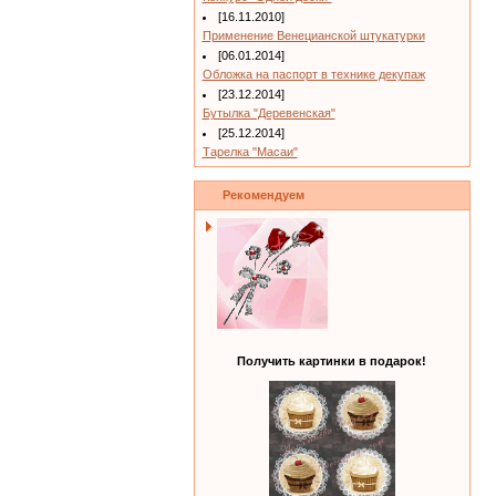
[16.11.2010]
Применение Венецианской штукатурки
[06.01.2014]
Обложка на паспорт в технике декупаж
[23.12.2014]
Бутылка "Деревенская"
[25.12.2014]
Тарелка "Масаи"
Рекомендуем
Получить картинки в подарок!