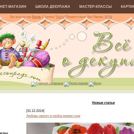
НЕТ-МАГАЗИН
ШКОЛА ДЕКУПАЖА
МАСТЕР-КЛАССЫ
КАРТИ
Вы вошли как
Гость
| Группа "
Гости
"
Приветствую Вас
Гость
|
RSS
Главная страница
Регистрация
Вход
Новые статьи
[31.12.2014]
Любовь цветет в любое время года
 игры