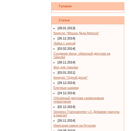
Галерея
Статьи
[28.01.2013]
Конкурс "Мешок Деда Мороза"
[26.12.2014]
Лейка с книгой
[03.02.2014]
Создание фона, обратный декупаж на
тарелке
[28.11.2014]
Фон для тарелки
[03.01.2011]
Конкурс "Одной доски"
[29.12.2014]
Ёлочные шарики
[24.12.2014]
Объёмный декупаж силиконовым
герметиком
[02.12.2014]
Sospeso Transparente ч.3. Добавим гранулы
и краски!
[26.11.2014]
Имитация камня на бутылке
[19.08.2010]