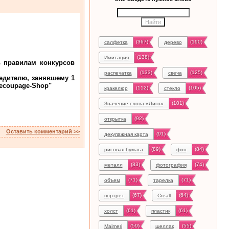
(367)
(190)
салфетка
дерево
(138)
Имитация
ь правилам конкурсов
(133)
(125)
распечатка
свеча
едителю, занявшему 1
Decoupage-Shop"
(112)
(105)
кракелюр
стекло
(101)
Значение слова «Лиго»
(92)
открытка
Оставить комментарий >>
(91)
декупажная карта
(89)
(84)
рисовая бумага
фон
(83)
(74)
металл
фотография
(71)
(71)
объем
тарелка
(67)
(64)
портрет
Creall
(61)
(61)
холст
пластик
(59)
(55)
Maimeri
шеллак