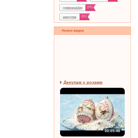
(55)
гуммиарабик
(55)
шкатулка
Новое видео
Декупаж с розами
00:05:46