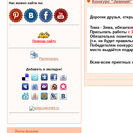
Конкурс "Зимний"
Нас можно найти на:
Дорогие друзья, отк
Тема - Зима, обязате
Присылать работы
с 
Обязательна пометка
(т.е. не будет прави
Помощь сайту
Победителям конкурс
место выдаётся подар
Распечатать
Всем-всем приятных 
Добавить в закладки!
Лента форума