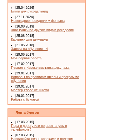
[25.04.2026]
Блоги для рукодельниц
[27.11.2024]
Новогодние посиделки у фонтана
[16.08.2019]
Хвастушки по другим видам рукоделия
[25.06.2018]
Картинки для декупажа
[21.05.2018]
Заявка на обучение - 4
[29.06.2017]
Моя первая работа
[17.02.2017]
Первая в Курске выставка декупажа!
[29.01.2017]
Вопросы по правилам школы и программе
обучения
[29.01.2017]
Мастер-класс от Julietta
[29.01.2017]
Работа с бумагой
Лента блогов
[17.03.2015]
Пора в дорогу или не расстанусь с
телефоном )
[07.03.2015]
Наполняйте жизнь красками и полетом