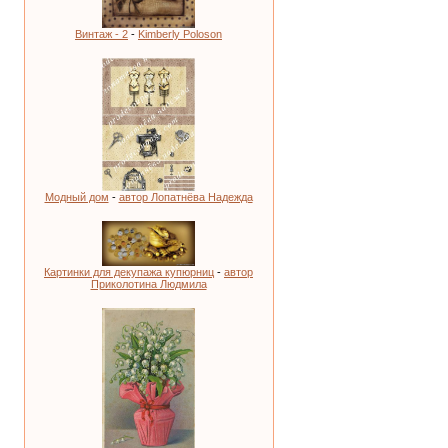
Винтаж - 2
-
Kimberly Poloson
Модный дом
-
автор Лопатнёва Надежда
Картинки для декупажа купюрниц
-
автор
Приколотина Людмила