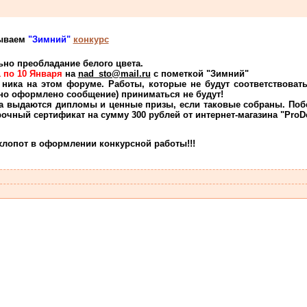
рываем
"Зимний"
конкурс
льно преобладание белого цвета.
1 по 10 Января
на
nad_sto@mail.ru
с пометкой "Зимний"
 ника на этом форуме. Работы, которые не будут соответствоват
льно оформлено сообщение) приниматься не будут!
а выдаются дипломы и ценные призы, если таковые собраны. Поб
очный сертификат на сумму 300 рублей от интернет-магазина "Pro
хлопот в оформлении конкурсной работы!!!