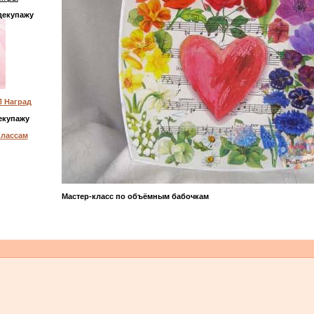
декупажу
 Наград
екупажу
классам
Мастер-класс по объёмным бабочкам