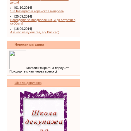
души!
[01.10.2014]
Я в Instagram и корейская акварель
[25.09.2014]
Благодарю за поздравления, и до встречи в
субботу!
[16.09.2014]
А у нас на кухне газ, а у Вас? (с)
Новости магазина
Магазин закрыт на переучет.
Приходите к нам через время ;)
Школа декупажа