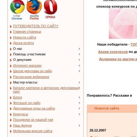
спонсор конкурсов по 
ПУТЕВОДИТЕЛЬ ПО САЙТУ
Главная страница
Новости сайта
Доска почёта
Наши победители -
ТОП
О нас
Архив конкурсов
по д
Помощь участникам
Должники по мастер-
О декупаже
Интернет-магазин
Школа декупажа он-лайн
Расписание вебинаров
Мастер-классы
Каталог картинок и авторских декупажных
карт
Понравилось? Расскажи в
Блоги
Фотошоп он-лайн
Новости сайта
Декупажные игры на сайте
Конкурсы
Посиделки за чашкой чая
Наш форум
26.12.2007
Мобильная версия сайта