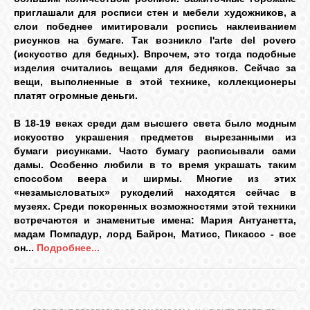
ВХОД
приглашали для росписи стен и мебели художников, а
слои победнее имитировали роспись наклеиванием
рисунков на бумаге. Так возникло l'arte del povero
(искусство для бедных). Впрочем, это тогда подобные
изделия считались вещами для бедняков. Сейчас за
вещи, выполненные в этой технике, коллекционеры
RSS
платят огромные деньги.
В 18-19 веках среди дам высшего света было модным
VK
искусство украшения предметов вырезанными из
бумаги рисунками. Часто бумагу расписывали сами
дамы. Особенно любили в то время украшать таким
FACEBOOK
способом веера и ширмы. Многие из этих
«незамысловатых» рукоделий находятся сейчас в
музеях. Среди покоренных возможностями этой техники
встречаются и знаменитые имена: Мария Антуанетта,
YOUTUBE
мадам Помпадур, лорд Байрон, Матисс, Пикассо - все
он...
Подробнее...
PINTEREST