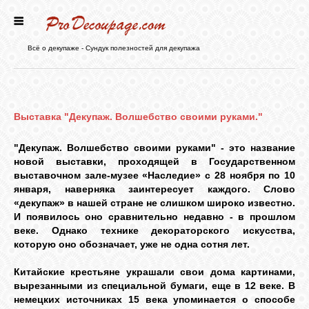
ГЛАВНАЯ
Всё о декупаже - Сундук полезностей для декупажа
НОВОСТИ
Выставка "Декупаж. Волшебство своими руками."
БЛОГ
"Декупаж. Волшебство своими руками" - это название
новой выставки, проходящей в Государственном
ФОРУМ
выставочном зале-музее «Наследие» с 28 ноября по 10
января, наверняка заинтересует каждого. Слово
«декупаж» в нашей стране не слишком широко известно.
СТАТЬИ
И появилось оно сравнительно недавно - в прошлом
веке. Однако технике декораторского искусства,
которую оно обозначает, уже не одна сотня лет.
КАРТИНКИ
Китайские крестьяне украшали свои дома картинами,
вырезанными из специальной бумаги, еще в 12 веке. В
ВИДЕО
немецких источниках 15 века упоминается о способе