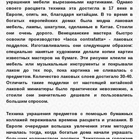
украшения мебели вырезанными картинками. Однако
своего расцвета техника эта достигла в 17 веке в
Европе, опять же, благодаря китайцам. В то время в
ГАЛЕРЕЯ
богатых европейских домах была модна лаковая
мебель, лампы, шкатулки, сделанные в Китае. Стоили
они очень дорого. Венецианские мастера быстро
ШКОЛА
освоили производство «lacca contrafatta» - лаковых
ДЕКУПАЖА
подделок. Изготавливались они следующим образом:
специально нанятые художники делали копии картин
известных мастеров на бумаге. Эти рисунки клеили на
ОТЗЫВЫ
мебель или музыкальные инструменты и покрывали
УЧЕНИКОВ
лаком до тех пор, пока картинка не сливалась с
предметом. Количество лаковых слоев достигало 30-40.
Отличить такие подделки от настоящей китайской
МАГАЗИН
лаковой миниатюры было практически невозможно, а
стоили они значительно дешевле и пользовались
большим спросом.
FAQ
Техника украшения предметов с помощью бумажных
коллажей переживала времена расцвета и угасания. В
СВЯЗЬ
Европе очередная вспышка увлечения этим методом
началась тогда, когда богатые дома начали украшать
большим количеством росписи. Зажиточные горожане