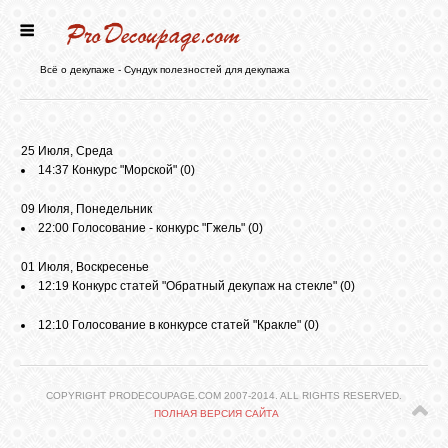
ГЛАВНАЯ
Всё о декупаже - Сундук полезностей для декупажа
НОВОСТИ
25 Июля, Среда
14:37
Конкурс "Морской"
(0)
БЛОГ
09 Июля, Понедельник
22:00
Голосование - конкурс "Гжель"
(0)
ФОРУМ
01 Июля, Воскресенье
12:19
Конкурс статей "Обратный декупаж на стекле"
(0)
СТАТЬИ
12:10
Голосование в конкурсе статей "Кракле"
(0)
КАРТИНКИ
COPYRIGHT PRODECOUPAGE.COM 2007-2014. ALL RIGHTS RESERVED.
ПОЛНАЯ ВЕРСИЯ САЙТА
ВИДЕО