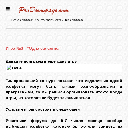
ГЛАВНАЯ
Всё о декупаже - Сундук полезностей для декупажа
НОВОСТИ
Игра №3 - "Одна салфетка"
БЛОГ
Давайте поиграем в еще одну игру
ФОРУМ
Т.к. прошедший конкурс показал, что изделия из одной
салфетки могут быть такими разнообразными и
СТАТЬИ
прекрасными, то мы решили организовать что-то вроде
игры, но которая не будет заканчиваться.
КАРТИНКИ
Условия игры состоят в следующем:
Участники форума до 5-7 числа месяца сообща
ВИДЕО
выбирают салфетку, которую бы хотели увидеть на