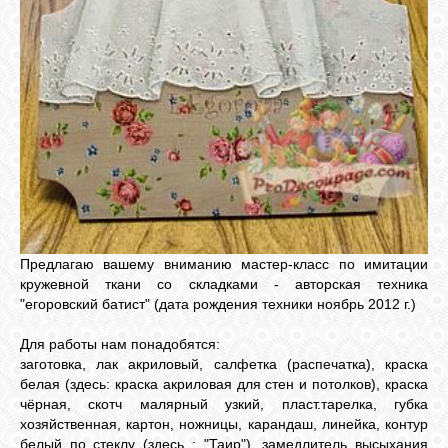
ГАЛЕРЕЯ
ШКОЛА
ДЕКУПАЖА
ОТЗЫВЫ
УЧЕНИКОВ
Предлагаю вашему вниманию мастер-класс по имитации
МАГАЗИН
кружевной ткани со складками - авторская техника
"егоровский батист" (дата рождения техники ноябрь 2012 г.)
FAQ
Для работы нам понадобятся:
заготовка, лак акриловый, салфетка (распечатка), краска
белая (здесь: краска акриловая для стен и потолков), краска
СВЯЗЬ
чёрная, скотч малярный узкий, пласт.тарелка, губка
хозяйственная, картон, ножницы, карандаш, линейка, контур
белый по стеклу (здесь : "Таир"), замедлитель высыхания