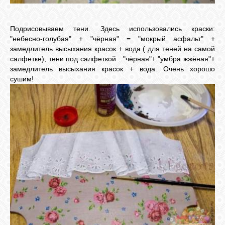
Подрисовываем тени. Здесь использовались краски:
"небесно-голубая" + "чёрная" = "мокрый асфальт" +
замедлитель высыхания красок + вода ( для теней на самой
салфетке), тени под салфеткой : "чёрная"+ "умбра жжёная"+
замедлитель высыхания красок + вода. Очень хорошо
сушим!