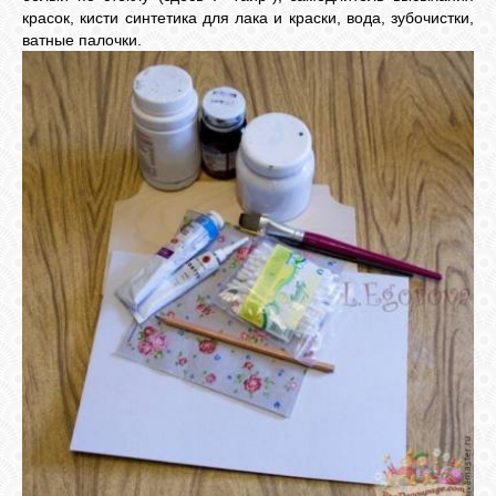
ВХОД
красок, кисти синтетика для лака и краски, вода, зубочистки,
ватные палочки.
RSS
VK
FACEBOOK
YOUTUBE
PINTEREST