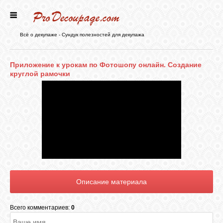
ГЛАВНАЯ
Всё о декупаже - Сундук полезностей для декупажа
НОВОСТИ
Приложение к урокам по Фотошопу онлайн. Создание
круглой рамочки
БЛОГ
ФОРУМ
СТАТЬИ
КАРТИНКИ
Всего комментариев:
0
ВИДЕО