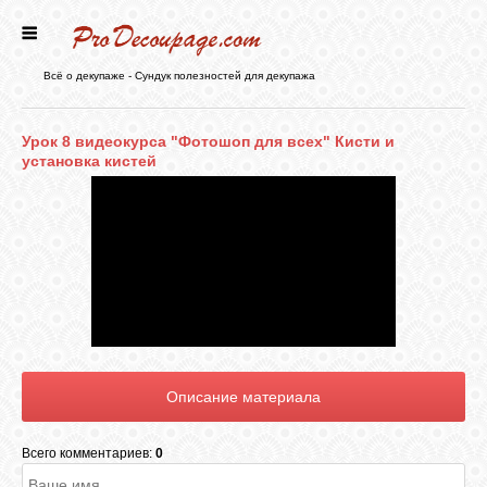
ГЛАВНАЯ
Всё о декупаже - Сундук полезностей для декупажа
НОВОСТИ
Урок 8 видеокурса "Фотошоп для всех" Кисти и
установка кистей
БЛОГ
ФОРУМ
СТАТЬИ
КАРТИНКИ
Всего комментариев:
0
ВИДЕО