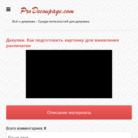
ГЛАВНАЯ
Всё о декупаже - Сундук полезностей для декупажа
НОВОСТИ
Декупаж. Как подготовить картинку для вживления
распечатки
БЛОГ
ФОРУМ
СТАТЬИ
КАРТИНКИ
Всего комментариев:
0
ВИДЕО